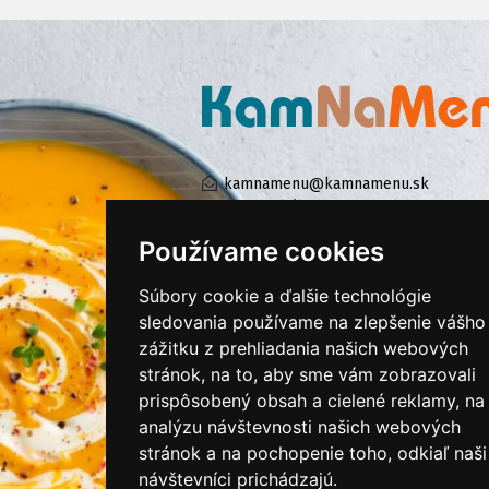
kamnamenu@kamnamenu.sk
facebook/kamnamenu.sk
instagram/kamnamenu.sk
Používame cookies
Súbory cookie a ďalšie technológie
KONTAKTUJTE NÁS
sledovania používame na zlepšenie vášho
zážitku z prehliadania našich webových
stránok, na to, aby sme vám zobrazovali
PRIHLÁSIŤ SA DO ZÁKAZNÍCKEJ ZÓNY
prispôsobený obsah a cielené reklamy, na
analýzu návštevnosti našich webových
Všeobecné obchodné podmienky
stránok a na pochopenie toho, odkiaľ naši
Ochrana osobných údajov
návštevníci prichádzajú.