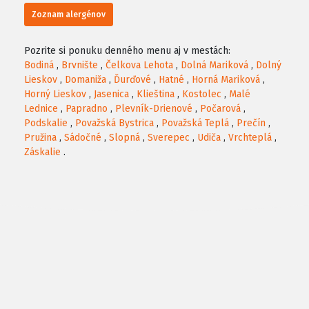
Zoznam alergénov
Pozrite si ponuku denného menu aj v mestách:
Bodiná
,
Brvnište
,
Čelkova Lehota
,
Dolná Mariková
,
Dolný
Lieskov
,
Domaniža
,
Ďurďové
,
Hatné
,
Horná Mariková
,
Horný Lieskov
,
Jasenica
,
Klieština
,
Kostolec
,
Malé
Lednice
,
Papradno
,
Plevník-Drienové
,
Počarová
,
Podskalie
,
Považská Bystrica
,
Považská Teplá
,
Prečín
,
Pružina
,
Sádočné
,
Slopná
,
Sverepec
,
Udiča
,
Vrchteplá
,
Záskalie
.