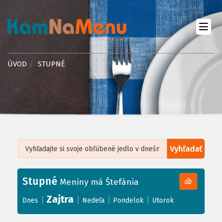
ÚVOD
STUPNÉ
Vyhľadať
Leaflet
| ©
OpenStreetMap
, Tiles courtesy of
Humanitarian OpenStreetMap
Team
Stupné
+
Meniny má Štefánia
−
Zajtra
|
|
|
|
Dnes
Nedeľa
Pondelok
Utorok