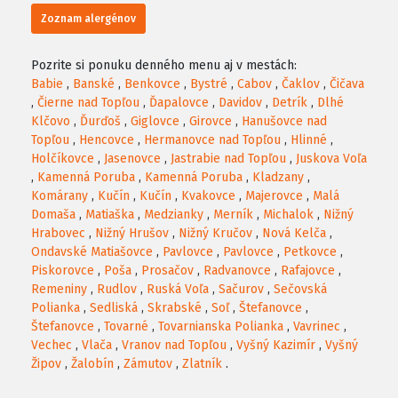
Zoznam alergénov
Pozrite si ponuku denného menu aj v mestách:
Babie
,
Banské
,
Benkovce
,
Bystré
,
Cabov
,
Čaklov
,
Čičava
,
Čierne nad Topľou
,
Ďapalovce
,
Davidov
,
Detrík
,
Dlhé
Klčovo
,
Ďurďoš
,
Giglovce
,
Girovce
,
Hanušovce nad
Topľou
,
Hencovce
,
Hermanovce nad Topľou
,
Hlinné
,
Holčíkovce
,
Jasenovce
,
Jastrabie nad Topľou
,
Juskova Voľa
,
Kamenná Poruba
,
Kamenná Poruba
,
Kladzany
,
Komárany
,
Kučín
,
Kučín
,
Kvakovce
,
Majerovce
,
Malá
Domaša
,
Matiaška
,
Medzianky
,
Merník
,
Michalok
,
Nižný
Hrabovec
,
Nižný Hrušov
,
Nižný Kručov
,
Nová Kelča
,
Ondavské Matiašovce
,
Pavlovce
,
Pavlovce
,
Petkovce
,
Piskorovce
,
Poša
,
Prosačov
,
Radvanovce
,
Rafajovce
,
Remeniny
,
Rudlov
,
Ruská Voľa
,
Sačurov
,
Sečovská
Polianka
,
Sedliská
,
Skrabské
,
Soľ
,
Štefanovce
,
Štefanovce
,
Tovarné
,
Tovarnianska Polianka
,
Vavrinec
,
Vechec
,
Vlača
,
Vranov nad Topľou
,
Vyšný Kazimír
,
Vyšný
Žipov
,
Žalobín
,
Zámutov
,
Zlatník
.