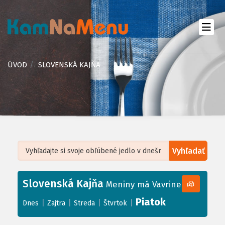
ÚVOD
SLOVENSKÁ KAJŇA
Vyhľadať
Leaflet
| ©
OpenStreetMap
, Tiles courtesy of
Humanitarian OpenStreetMap
Team
Slovenská Kajňa
+
Meniny má Vavrinec
−
Piatok
|
|
|
|
Dnes
Zajtra
Streda
Štvrtok