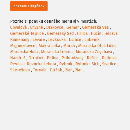
Zoznam alergénov
Pozrite si ponuku denného menu aj v mestách:
Chvalová
,
Chyžné
,
Držkovce
,
Gemer
,
Gemerská Ves
,
Gemerské Teplice
,
Gemerský Sad
,
Hrlica
,
Hucín
,
Jelšava
,
Kameňany
,
Leváre
,
Levkuška
,
Licince
,
Lubeník
,
Magnezitovce
,
Mokrá Lúka
,
Muráň
,
Muránska Dlhá Lúka
,
Muránska Huta
,
Muránska Lehota
,
Muránska Zdychava
,
Nandraž
,
Otročok
,
Polina
,
Prihradzany
,
Rašice
,
Ratková
,
Revúca
,
Revúcka Lehota
,
Rybník
,
Rybník
,
Sirk
,
Šivetice
,
Skerešovo
,
Tornaľa
,
Turčok
,
Žiar
,
Žiar
.