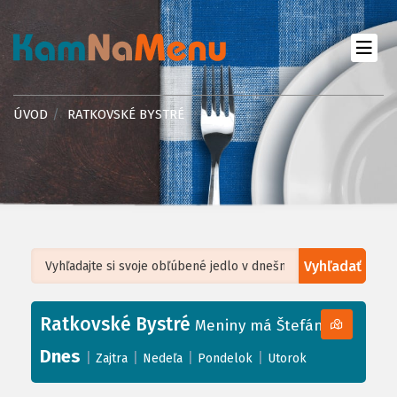
ÚVOD
RATKOVSKÉ BYSTRÉ
Vyhľadať
Leaflet
| ©
OpenStreetMap
, Tiles courtesy of
Humanitarian OpenStreetMap
Team
Ratkovské Bystré
+
Meniny má Štefánia
−
Dnes
|
|
|
|
Zajtra
Nedeľa
Pondelok
Utorok