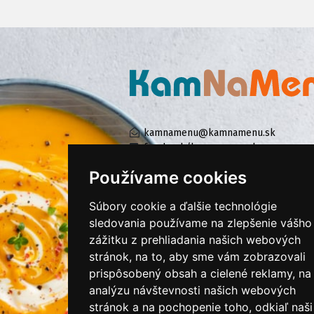
kamnamenu@kamnamenu.sk
facebook/kamnamenu.sk
instagram/kamnamenu.sk
Používame cookies
Súbory cookie a ďalšie technológie
KONTAKTUJTE NÁS
sledovania používame na zlepšenie vášho
zážitku z prehliadania našich webových
stránok, na to, aby sme vám zobrazovali
PRIHLÁSIŤ SA DO ZÁKAZNÍCKEJ ZÓNY
prispôsobený obsah a cielené reklamy, na
analýzu návštevnosti našich webových
Všeobecné obchodné podmienky
stránok a na pochopenie toho, odkiaľ naši