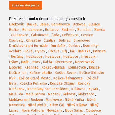
Zoznam alergénov
Pozrite si ponuku denného menu aj v mestách:
Bačkovík
,
Baška
,
Belža
,
Beniakovce
,
Bidovce
,
Blažice
,
Bočiar
,
Bohdanovce
,
Boliarov
,
Budimír
,
Bunetice
,
Buzica
,
Čakanovce
,
Čakanovce
,
Čaňa
,
Čečejovce
,
Cestice
,
Chorváty
,
Chrastné
,
Čižatice
,
Debraď
,
Drienovec
,
Družstevná pri Hornáde
,
Ďurďošík
,
Ďurkov
,
Dvorníky-
Včeláre
,
Geča
,
Gyňov
,
Hačava
,
Háj
,
Háj
,
Haniska
,
Haniska
,
Herľany
,
Hodkovce
,
Hosťovce
,
Hosťovce
,
Hrašovík
,
Hýľov
,
Janík
,
Jasov
,
Kalša
,
Kecerovce
,
Kecerovský
Lipovec
,
Kechnec
,
Kokšov-Bakša
,
Komárovce
,
Košice
,
Košice-Juh
,
Košice-okolie
,
Košice-Sever
,
Košice-Sídlisko
KVP
,
Košice-Staré Mesto
,
Košice-Ťahanovce
,
Košická
Belá
,
Košická Polianka
,
Košické Oľšany
,
Košický
Klečenov
,
Kostoľany nad Hornádom
,
Kráľovce
,
Kysak
,
Malá Ida
,
Malá Lodina
,
Medzev
,
Milhosť
,
Mokrance
,
Moldava nad Bodvou
,
Mudrovce
,
Nižná Hutka
,
Nižná
Kamenica
,
Nižná Myšľa
,
Nižný Čaj
,
Nižný Klátov
,
Nižný
Lánec
,
Nová Polhora
,
Nováčany
,
Nový Salaš
,
Obišovce
,