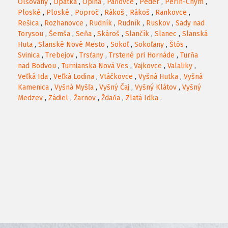
Olšovany
,
Opátka
,
Opiná
,
Paňovce
,
Peder
,
Perín-Chym
,
Ploské
,
Ploské
,
Poproč
,
Rákoš
,
Rákoš
,
Rankovce
,
Rešica
,
Rozhanovce
,
Rudník
,
Rudník
,
Ruskov
,
Sady nad
Torysou
,
Šemša
,
Seňa
,
Skároš
,
Slančík
,
Slanec
,
Slanská
Huta
,
Slanské Nové Mesto
,
Sokoľ
,
Sokoľany
,
Štós
,
Svinica
,
Trebejov
,
Trsťany
,
Trstené pri Hornáde
,
Turňa
nad Bodvou
,
Turnianska Nová Ves
,
Vajkovce
,
Valaliky
,
Veľká Ida
,
Veľká Lodina
,
Vtáčkovce
,
Vyšná Hutka
,
Vyšná
Kamenica
,
Vyšná Myšľa
,
Vyšný Čaj
,
Vyšný Klátov
,
Vyšný
Medzev
,
Zádiel
,
Žarnov
,
Ždaňa
,
Zlatá Idka
.