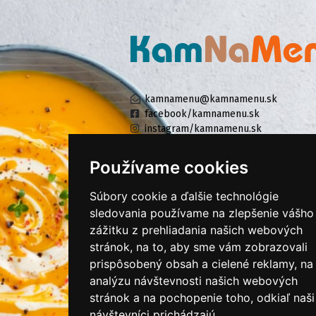
kamnamenu@kamnamenu.sk
facebook/kamnamenu.sk
instagram/kamnamenu.sk
Používame cookies
KONTAKTUJTE NÁS
Súbory cookie a ďalšie technológie
sledovania používame na zlepšenie vášho
zážitku z prehliadania našich webových
PRIHLÁSIŤ SA DO ZÁKAZNÍCKEJ ZÓNY
stránok, na to, aby sme vám zobrazovali
prispôsobený obsah a cielené reklamy, na
Všeobecné obchodné podmienky
analýzu návštevnosti našich webových
Ochrana osobných údajov
stránok a na pochopenie toho, odkiaľ naši
Cookies
návštevníci prichádzajú.