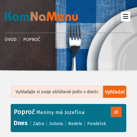
ÚVOD
POPROČ
Vyhľadať
Leaflet
| ©
OpenStreetMap
, Tiles courtesy of
Humanitarian OpenStreetMap
Team
Poproč
+
Meniny má Jozefína
−
Dnes
|
|
|
|
Zajtra
Sobota
Nedeľa
Pondelok