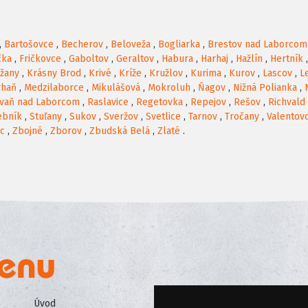
,
Bartošovce
,
Becherov
,
Beloveža
,
Bogliarka
,
Brestov nad Laborcom
čka
,
Fričkovce
,
Gaboltov
,
Geraltov
,
Habura
,
Harhaj
,
Hažlín
,
Hertník
žany
,
Krásny Brod
,
Krivé
,
Kríže
,
Kružlov
,
Kurima
,
Kurov
,
Lascov
,
L
rhaň
,
Medzilaborce
,
Mikulášová
,
Mokroluh
,
Ňagov
,
Nižná Polianka
,
vaň nad Laborcom
,
Raslavice
,
Regetovka
,
Repejov
,
Rešov
,
Richvald
ebník
,
Stuľany
,
Sukov
,
Sveržov
,
Svetlice
,
Tarnov
,
Tročany
,
Valentov
ec
,
Zbojné
,
Zborov
,
Zbudská Belá
,
Zlaté
.
Úvod
Všeobecné obchodné podmienk