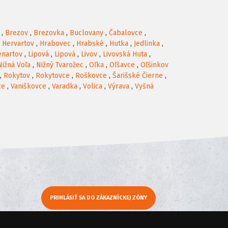
,
Brezov
,
Brezovka
,
Buclovany
,
Čabalovce
,
,
Hervartov
,
Hrabovec
,
Hrabské
,
Hutka
,
Jedlinka
,
enartov
,
Lipová
,
Lipová
,
Livov
,
Livovská Huta
,
Nižná Voľa
,
Nižný Tvarožec
,
Oľka
,
Oľšavce
,
Oľšinkov
,
Rokytov
,
Rokytovce
,
Roškovce
,
Šarišské Čierne
,
ce
,
Vaniškovce
,
Varadka
,
Volica
,
Výrava
,
Vyšná
PRIHLÁSIŤ SA DO ZÁKAZNÍCKEJ ZÓNY
y
Moje KamNaMenu