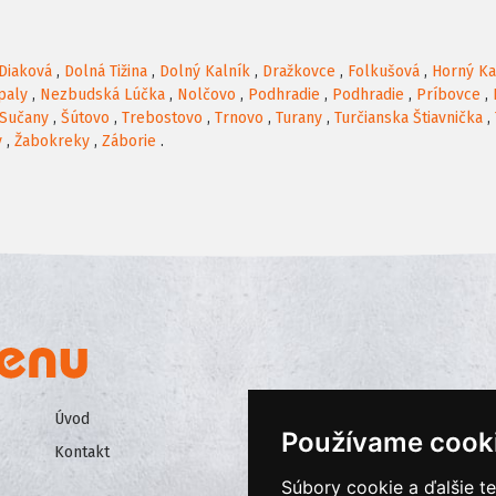
Diaková
,
Dolná Tižina
,
Dolný Kalník
,
Dražkovce
,
Folkušová
,
Horný Ka
paly
,
Nezbudská Lúčka
,
Nolčovo
,
Podhradie
,
Podhradie
,
Príbovce
,
Sučany
,
Šútovo
,
Trebostovo
,
Trnovo
,
Turany
,
Turčianska Štiavnička
,
y
,
Žabokreky
,
Záborie
.
Úvod
Všeobecné obchodné podmienk
Používame cook
Kontakt
Ochrana osobných údajov
Súbory cookie a ďalšie t
Cookies