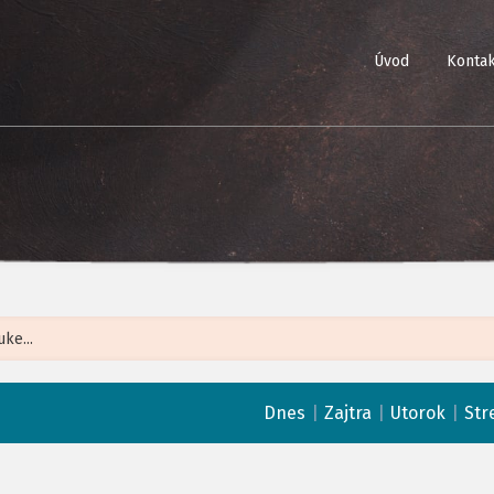
Úvod
Kontak
Leaflet
| ©
Op
|
|
|
Dnes
Zajtra
Utorok
Str