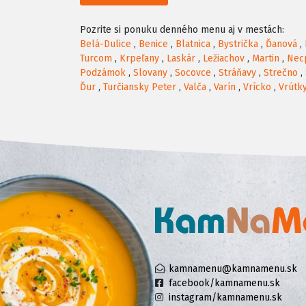
Pozrite si ponuku denného menu aj v mestách:
Belá-Dulice
,
Benice
,
Blatnica
,
Bystrička
,
Ďanová
,
Turcom
,
Krpeľany
,
Laskár
,
Ležiachov
,
Martin
,
Nec
Podzámok
,
Slovany
,
Socovce
,
Stráňavy
,
Strečno
,
Ďur
,
Turčiansky Peter
,
Valča
,
Varín
,
Vrícko
,
Vrútk
kamnamenu@kamnamenu.sk
facebook/kamnamenu.sk
instagram/kamnamenu.sk