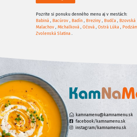
Pozrite si ponuku denného menu aj v mestách:
Babiná
,
Bacúrov
,
Badín
,
Breziny
,
Budča
,
Bzovská 
Malachov
,
Michalková
,
Očová
,
Ostrá Lúka
,
Podzá
Zvolenská Slatina
.
kamnamenu@kamnamenu.sk
facebook/kamnamenu.sk
instagram/kamnamenu.sk