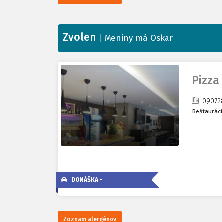
Zvolen
|
Meniny má Oskar
Pizza
09072
Reštaurác
DONÁŠKA -
Zoznam alergénov