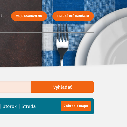
t
MOJE KAMNAMENU
PRIDAŤ REŠTAURÁCIU
Vyhľadať
enStreetMap
, Tiles courtesy of
Humanitarian OpenStreetMap Team
|
|
Utorok
Streda
Zobrazit mapu