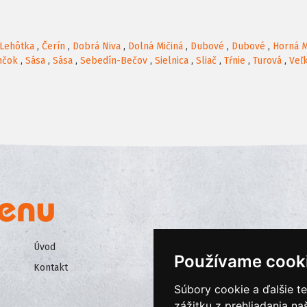
Lehôtka
,
Čerín
,
Dobrá Niva
,
Dolná Mičiná
,
Dubové
,
Dubové
,
Horná M
mčok
,
Sása
,
Sása
,
Sebedín-Bečov
,
Sielnica
,
Sliač
,
Tŕnie
,
Turová
,
Veľ
Úvod
Všeobecné obchodné podmienk
Používame cook
Kontakt
Ochrana osobných údajov
Súbory cookie a ďalšie t
Cookies
zážitku z prehliadania n