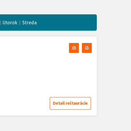
|
|
Utorok
Streda
Odoberať denné menu
Tlačiť denné menu
Detail reštaurácie