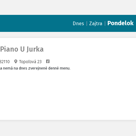
Pondelok
|
|
Dnes
Zajtra
 Piano U Jurka
82110
Topoľová 23
ia nemá na dnes zverejnené denné menu.