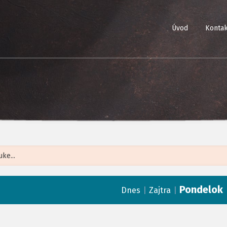
Úvod
Kontak
Leaflet
| ©
Op
Pondelok
|
|
Dnes
Zajtra