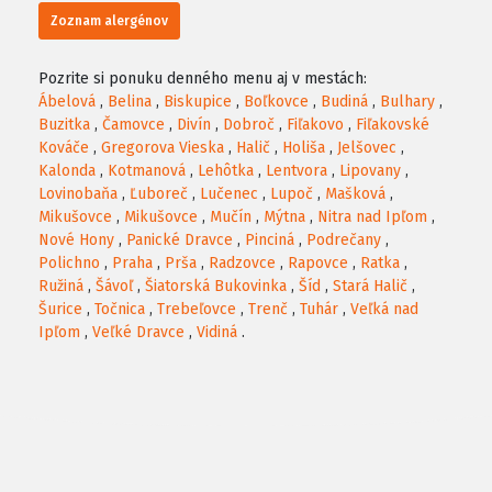
Zoznam alergénov
Pozrite si ponuku denného menu aj v mestách:
Ábelová
,
Belina
,
Biskupice
,
Boľkovce
,
Budiná
,
Bulhary
,
Buzitka
,
Čamovce
,
Divín
,
Dobroč
,
Fiľakovo
,
Fiľakovské
Kováče
,
Gregorova Vieska
,
Halič
,
Holiša
,
Jelšovec
,
Kalonda
,
Kotmanová
,
Lehôtka
,
Lentvora
,
Lipovany
,
Lovinobaňa
,
Ľuboreč
,
Lučenec
,
Lupoč
,
Mašková
,
Mikušovce
,
Mikušovce
,
Mučín
,
Mýtna
,
Nitra nad Ipľom
,
Nové Hony
,
Panické Dravce
,
Pinciná
,
Podrečany
,
Polichno
,
Praha
,
Prša
,
Radzovce
,
Rapovce
,
Ratka
,
Ružiná
,
Šávoľ
,
Šiatorská Bukovinka
,
Šíd
,
Stará Halič
,
Šurice
,
Točnica
,
Trebeľovce
,
Trenč
,
Tuhár
,
Veľká nad
Ipľom
,
Veľké Dravce
,
Vidiná
.