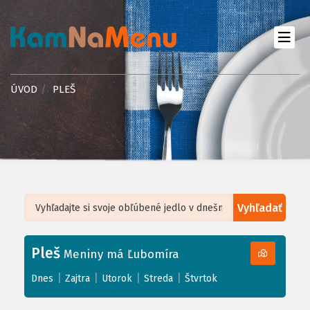
ÚVOD
PLEŠ
Vyhľadať
Leaflet
| ©
OpenStreetMap
, Tiles courtesy of
Humanitarian OpenStreetMap
Team
Pleš
+
Meniny má Ľubomíra
−
|
|
|
|
Dnes
Zajtra
Utorok
Streda
Štvrtok