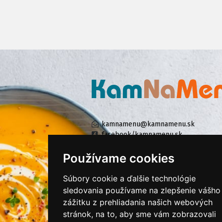
kamnamenu@kamnamenu.sk
facebook/kamnamenu.sk
instagram/kamnamenu.sk
Používame cookies
Súbory cookie a ďalšie technológie
KONTAKTUJTE NÁS
sledovania používame na zlepšenie vášho
zážitku z prehliadania našich webových
stránok, na to, aby sme vám zobrazovali
PRIHLÁSIŤ SA DO ZÁKAZNÍCKEJ ZÓNY