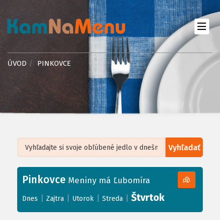
ÚVOD
PINKOVCE
Vyhľadať
Leaflet
| ©
OpenStreetMap
, Tiles courtesy of
Humanitarian OpenStreetMap
Team
Pinkovce
+
Meniny má Ľubomíra
−
Štvrtok
|
|
|
|
Dnes
Zajtra
Utorok
Streda