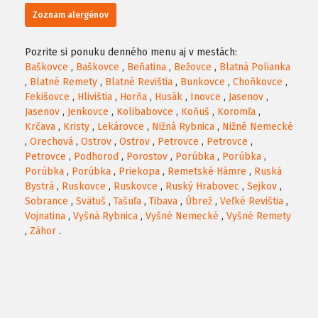
Zoznam alergénov
Pozrite si ponuku denného menu aj v mestách:
Baškovce
,
Baškovce
,
Beňatina
,
Bežovce
,
Blatná Polianka
,
Blatné Remety
,
Blatné Revištia
,
Bunkovce
,
Choňkovce
,
Fekišovce
,
Hlivištia
,
Horňa
,
Husák
,
Inovce
,
Jasenov
,
Jasenov
,
Jenkovce
,
Kolibabovce
,
Koňuš
,
Koromľa
,
Krčava
,
Kristy
,
Lekárovce
,
Nižná Rybnica
,
Nižné Nemecké
,
Orechová
,
Ostrov
,
Ostrov
,
Petrovce
,
Petrovce
,
Petrovce
,
Podhoroď
,
Porostov
,
Porúbka
,
Porúbka
,
Porúbka
,
Porúbka
,
Priekopa
,
Remetské Hámre
,
Ruská
Bystrá
,
Ruskovce
,
Ruskovce
,
Ruský Hrabovec
,
Sejkov
,
Sobrance
,
Svätuš
,
Tašuľa
,
Tibava
,
Úbrež
,
Veľké Revištia
,
Vojnatina
,
Vyšná Rybnica
,
Vyšné Nemecké
,
Vyšné Remety
,
Záhor
.