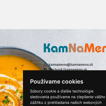
kamnamenu@kamnamenu.sk
facebook/kamnamenu.sk
instagram/kamnamenu.sk
Používame cookies
Súbory cookie a ďalšie technológie
KONTAKTUJTE NÁS
sledovania používame na zlepšenie vášho
zážitku z prehliadania našich webových