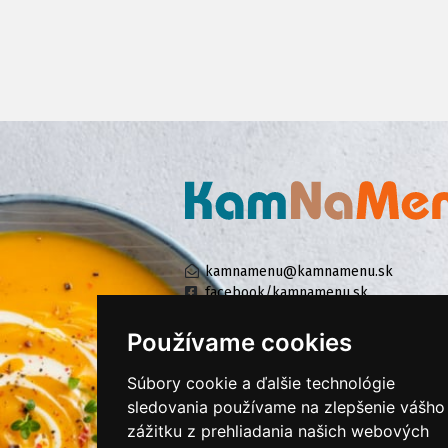
kamnamenu@kamnamenu.sk
facebook/kamnamenu.sk
instagram/kamnamenu.sk
Používame cookies
Súbory cookie a ďalšie technológie
KONTAKTUJTE NÁS
sledovania používame na zlepšenie vášho
zážitku z prehliadania našich webových