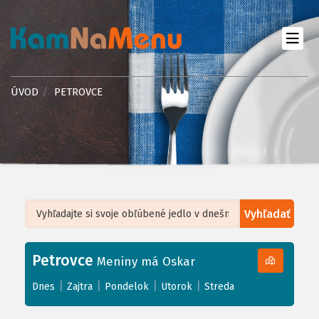
ÚVOD
PETROVCE
Vyhľadať
Leaflet
| ©
OpenStreetMap
, Tiles courtesy of
Humanitarian OpenStreetMap
Team
Petrovce
+
Meniny má Oskar
−
|
|
|
|
Dnes
Zajtra
Pondelok
Utorok
Streda