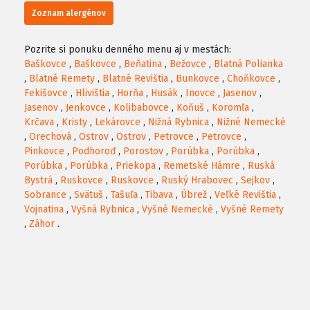
Zoznam alergénov
Pozrite si ponuku denného menu aj v mestách:
Baškovce
,
Baškovce
,
Beňatina
,
Bežovce
,
Blatná Polianka
,
Blatné Remety
,
Blatné Revištia
,
Bunkovce
,
Choňkovce
,
Fekišovce
,
Hlivištia
,
Horňa
,
Husák
,
Inovce
,
Jasenov
,
Jasenov
,
Jenkovce
,
Kolibabovce
,
Koňuš
,
Koromľa
,
Krčava
,
Kristy
,
Lekárovce
,
Nižná Rybnica
,
Nižné Nemecké
,
Orechová
,
Ostrov
,
Ostrov
,
Petrovce
,
Petrovce
,
Pinkovce
,
Podhoroď
,
Porostov
,
Porúbka
,
Porúbka
,
Porúbka
,
Porúbka
,
Priekopa
,
Remetské Hámre
,
Ruská
Bystrá
,
Ruskovce
,
Ruskovce
,
Ruský Hrabovec
,
Sejkov
,
Sobrance
,
Svätuš
,
Tašuľa
,
Tibava
,
Úbrež
,
Veľké Revištia
,
Vojnatina
,
Vyšná Rybnica
,
Vyšné Nemecké
,
Vyšné Remety
,
Záhor
.