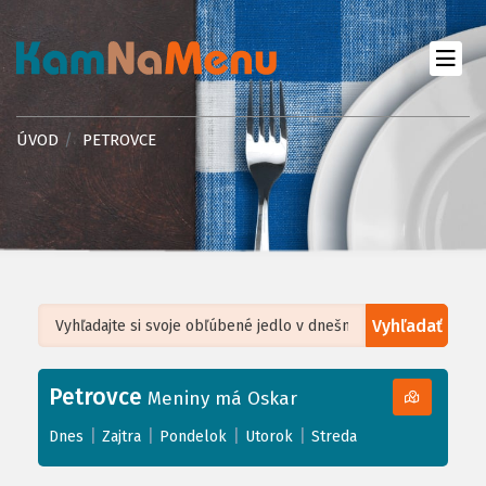
ÚVOD
PETROVCE
Vyhľadať
Leaflet
| ©
OpenStreetMap
, Tiles courtesy of
Humanitarian OpenStreetMap
Team
Petrovce
+
Meniny má Oskar
−
|
|
|
|
Dnes
Zajtra
Pondelok
Utorok
Streda