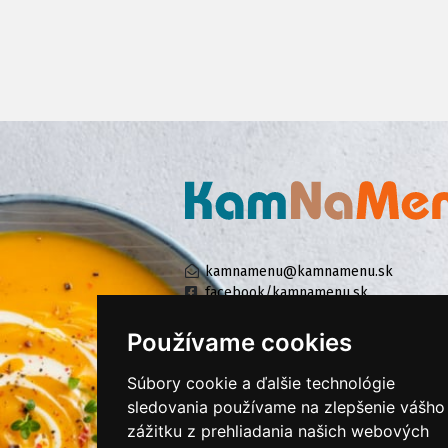
kamnamenu@kamnamenu.sk
facebook/kamnamenu.sk
instagram/kamnamenu.sk
Používame cookies
Súbory cookie a ďalšie technológie
KONTAKTUJTE NÁS
sledovania používame na zlepšenie vášho
zážitku z prehliadania našich webových