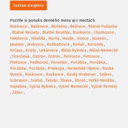
Zoznam alergénov
Pozrite si ponuku denného menu aj v mestách:
Baškovce
,
Baškovce
,
Beňatina
,
Bežovce
,
Blatná Polianka
,
Blatné Remety
,
Blatné Revištia
,
Bunkovce
,
Choňkovce
,
Fekišovce
,
Hlivištia
,
Horňa
,
Husák
,
Inovce
,
Jasenov
,
Jasenov
,
Jenkovce
,
Kolibabovce
,
Koňuš
,
Koromľa
,
Krčava
,
Kristy
,
Lekárovce
,
Nižná Rybnica
,
Nižné Nemecké
,
Orechová
,
Ostrov
,
Ostrov
,
Petrovce
,
Petrovce
,
Pinkovce
,
Podhoroď
,
Porostov
,
Porúbka
,
Porúbka
,
Porúbka
,
Porúbka
,
Priekopa
,
Remetské Hámre
,
Ruská
Bystrá
,
Ruskovce
,
Ruskovce
,
Ruský Hrabovec
,
Sejkov
,
Sobrance
,
Svätuš
,
Tašuľa
,
Tibava
,
Úbrež
,
Veľké Revištia
,
Vojnatina
,
Vyšná Rybnica
,
Vyšné Nemecké
,
Vyšné Remety
,
Záhor
.