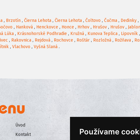
ka
,
Brzotín
,
Čierna Lehota
,
Čierna Lehota
,
Čoltovo
,
Čučma
,
Dedinky
,
Gočovo
,
Hanková
,
Henckovce
,
Honce
,
Hrhov
,
Hrušov
,
Hrušov
,
Jablo
há Lúka
,
Krásnohorské Podhradie
,
Kružná
,
Kunova Teplica
,
Lipovník
ivec
,
Rakovnica
,
Rejdová
,
Rochovce
,
Roštár
,
Rozložná
,
Rožňava
,
Ro
ítnik
,
Vlachovo
,
Vyšná Slaná
.
Úvod
Všeobecné obchodné podmienk
Používame cook
Kontakt
Ochrana osobných údajov