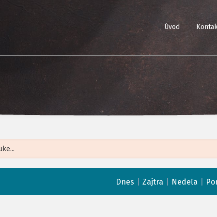
Úvod
Kontak
Leaflet
| ©
Op
|
|
|
Dnes
Zajtra
Nedeľa
Po