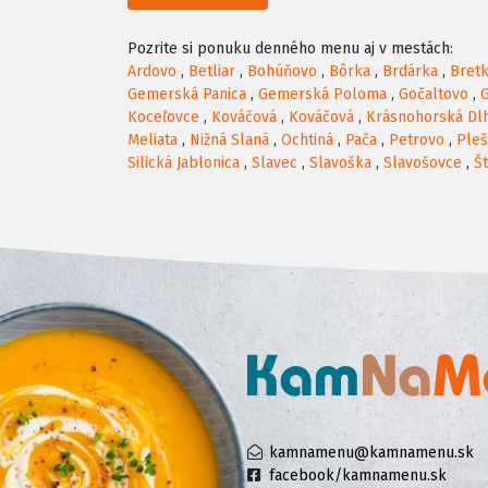
Pozrite si ponuku denného menu aj v mestách:
Ardovo
,
Betliar
,
Bohúňovo
,
Bôrka
,
Brdárka
,
Bret
Gemerská Panica
,
Gemerská Poloma
,
Gočaltovo
,
Koceľovce
,
Kováčová
,
Kováčová
,
Krásnohorská Dl
Meliata
,
Nižná Slaná
,
Ochtiná
,
Pača
,
Petrovo
,
Pleš
Silická Jablonica
,
Slavec
,
Slavoška
,
Slavošovce
,
Št
kamnamenu@kamnamenu.sk
facebook/kamnamenu.sk