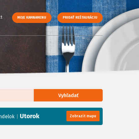
t
MOJE KAMNAMENU
PRIDAŤ REŠTAURÁCIU
Vyhľadať
enStreetMap
, Tiles courtesy of
Humanitarian OpenStreetMap Team
Utorok
|
ndelok
Zobrazit mapu