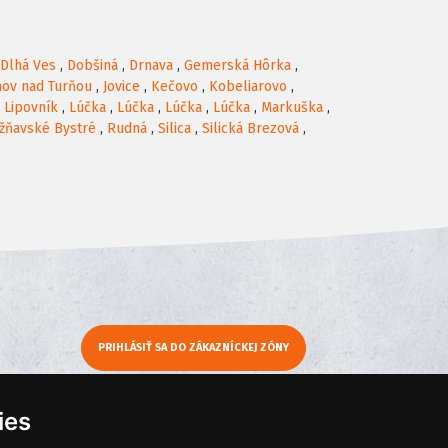
Dlhá Ves
,
Dobšiná
,
Drnava
,
Gemerská Hôrka
,
nov nad Turňou
,
Jovice
,
Kečovo
,
Kobeliarovo
,
,
Lipovník
,
Lúčka
,
Lúčka
,
Lúčka
,
Lúčka
,
Markuška
,
žňavské Bystré
,
Rudná
,
Silica
,
Silická Brezová
,
PRIHLÁSIŤ SA DO ZÁKAZNÍCKEJ ZÓNY
y
Moje KamNaMenu
ies
Pridať reštauráciu