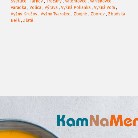
Svetlice
,
Tarnov
,
Tročany
,
Valentovce
,
Vaniškovce
,
Varadka
,
Volica
,
Výrava
,
Vyšná Polianka
,
Vyšná Voľa
,
Vyšný Kručov
,
Vyšný Tvarožec
,
Zbojné
,
Zborov
,
Zbudská
Belá
,
Zlaté
.