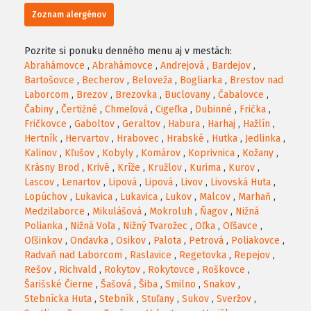
Zoznam alergénov
Pozrite si ponuku denného menu aj v mestách:
Abrahámovce
,
Abrahámovce
,
Andrejová
,
Bardejov
,
Bartošovce
,
Becherov
,
Beloveža
,
Bogliarka
,
Brestov nad
Laborcom
,
Brezov
,
Brezovka
,
Buclovany
,
Čabalovce
,
Čabiny
,
Čertižné
,
Chmeľová
,
Cigeľka
,
Dubinné
,
Frička
,
Fričkovce
,
Gaboltov
,
Geraltov
,
Habura
,
Harhaj
,
Hažlín
,
Hertník
,
Hervartov
,
Hrabovec
,
Hrabské
,
Hutka
,
Jedlinka
,
Kalinov
,
Kľušov
,
Kobyly
,
Komárov
,
Koprivnica
,
Kožany
,
Krásny Brod
,
Krivé
,
Kríže
,
Kružlov
,
Kurima
,
Kurov
,
Lascov
,
Lenartov
,
Lipová
,
Lipová
,
Livov
,
Livovská Huta
,
Lopúchov
,
Lukavica
,
Lukavica
,
Lukov
,
Malcov
,
Marhaň
,
Medzilaborce
,
Mikulášová
,
Mokroluh
,
Ňagov
,
Nižná
Polianka
,
Nižná Voľa
,
Nižný Tvarožec
,
Oľka
,
Oľšavce
,
Oľšinkov
,
Ondavka
,
Osikov
,
Palota
,
Petrová
,
Poliakovce
,
Radvaň nad Laborcom
,
Raslavice
,
Regetovka
,
Repejov
,
Rešov
,
Richvald
,
Rokytov
,
Rokytovce
,
Roškovce
,
Šarišské Čierne
,
Šašová
,
Šiba
,
Smilno
,
Snakov
,
Stebnícka Huta
,
Stebník
,
Stuľany
,
Sukov
,
Sveržov
,