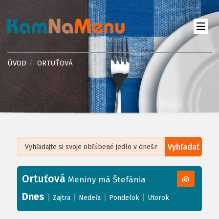
ÚVOD
ORTUŤOVÁ
Vyhľadať
Leaflet
| ©
OpenStreetMap
, Tiles courtesy of
Humanitarian OpenStreetMap
Team
Ortuťová
+
Meniny má Štefánia
−
Dnes
|
|
|
|
Zajtra
Nedeľa
Pondelok
Utorok