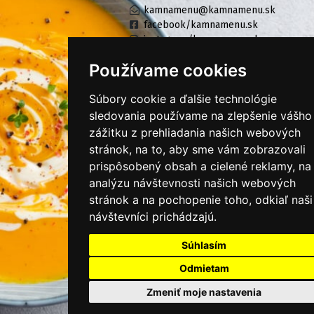
kamnamenu@kamnamenu.sk
facebook/kamnamenu.sk
instagram/kamnamenu.sk
Používame cookies
KONTAKTUJTE NÁS
Súbory cookie a ďalšie technológie
sledovania používame na zlepšenie vášho
zážitku z prehliadania našich webových
PRIHLÁSIŤ SA DO ZÁKAZNÍCKEJ ZÓNY
stránok, na to, aby sme vám zobrazovali
prispôsobený obsah a cielené reklamy, na
Všeobecné obchodné podmienky
analýzu návštevnosti našich webových
Ochrana osobných údajov
stránok a na pochopenie toho, odkiaľ naši
návštevníci prichádzajú.
Cookies
Súhlasím
Moje KamNaMenu
Pridať reštauráciu
Odmietam
Cenník balíkov
Zmeniť moje nastavenia