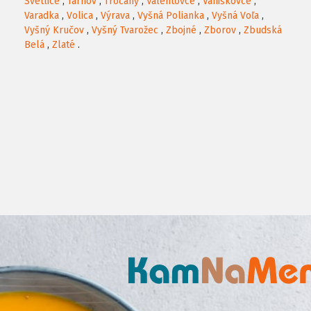
Svetlice
,
Tarnov
,
Tročany
,
Valentovce
,
Vaniškovce
,
Varadka
,
Volica
,
Výrava
,
Vyšná Polianka
,
Vyšná Voľa
,
Vyšný Kručov
,
Vyšný Tvarožec
,
Zbojné
,
Zborov
,
Zbudská
Belá
,
Zlaté
.