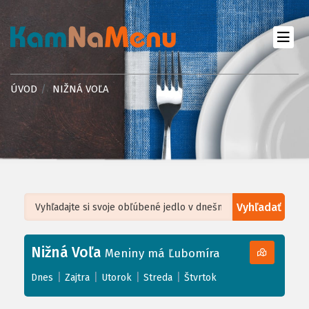
ÚVOD
NIŽNÁ VOĽA
Vyhľadať
Leaflet
| ©
OpenStreetMap
, Tiles courtesy of
Humanitarian OpenStreetMap
Team
Nižná Voľa
+
Meniny má Ľubomíra
−
|
|
|
|
Dnes
Zajtra
Utorok
Streda
Štvrtok