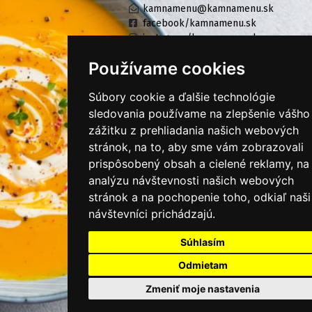
kamnamenu@kamnamenu.sk
facebook/kamnamenu.sk
instagram/kamnamenu.sk
Používame cookies
KONTAKTUJTE NÁS
Súbory cookie a ďalšie technológie
sledovania používame na zlepšenie vášho
zážitku z prehliadania našich webových
PRIHLÁSIŤ SA DO ZÁKAZNÍCKEJ ZÓNY
stránok, na to, aby sme vám zobrazovali
prispôsobený obsah a cielené reklamy, na
Všeobecné obchodné podmienky
analýzu návštevnosti našich webových
Ochrana osobných údajov
stránok a na pochopenie toho, odkiaľ naši
návštevníci prichádzajú.
Cookies
Súhlasím
Moje KamNaMenu
Pridať reštauráciu
Odmietam
Cenník balíkov
Zmeniť moje nastavenia