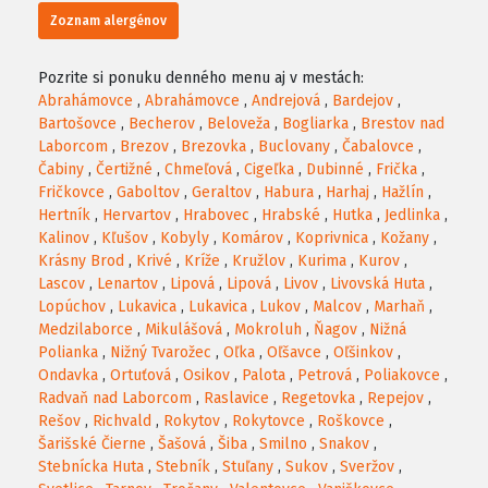
Zoznam alergénov
Pozrite si ponuku denného menu aj v mestách:
Abrahámovce
,
Abrahámovce
,
Andrejová
,
Bardejov
,
Bartošovce
,
Becherov
,
Beloveža
,
Bogliarka
,
Brestov nad
Laborcom
,
Brezov
,
Brezovka
,
Buclovany
,
Čabalovce
,
Čabiny
,
Čertižné
,
Chmeľová
,
Cigeľka
,
Dubinné
,
Frička
,
Fričkovce
,
Gaboltov
,
Geraltov
,
Habura
,
Harhaj
,
Hažlín
,
Hertník
,
Hervartov
,
Hrabovec
,
Hrabské
,
Hutka
,
Jedlinka
,
Kalinov
,
Kľušov
,
Kobyly
,
Komárov
,
Koprivnica
,
Kožany
,
Krásny Brod
,
Krivé
,
Kríže
,
Kružlov
,
Kurima
,
Kurov
,
Lascov
,
Lenartov
,
Lipová
,
Lipová
,
Livov
,
Livovská Huta
,
Lopúchov
,
Lukavica
,
Lukavica
,
Lukov
,
Malcov
,
Marhaň
,
Medzilaborce
,
Mikulášová
,
Mokroluh
,
Ňagov
,
Nižná
Polianka
,
Nižný Tvarožec
,
Oľka
,
Oľšavce
,
Oľšinkov
,
Ondavka
,
Ortuťová
,
Osikov
,
Palota
,
Petrová
,
Poliakovce
,
Radvaň nad Laborcom
,
Raslavice
,
Regetovka
,
Repejov
,
Rešov
,
Richvald
,
Rokytov
,
Rokytovce
,
Roškovce
,
Šarišské Čierne
,
Šašová
,
Šiba
,
Smilno
,
Snakov
,
Stebnícka Huta
,
Stebník
,
Stuľany
,
Sukov
,
Sveržov
,