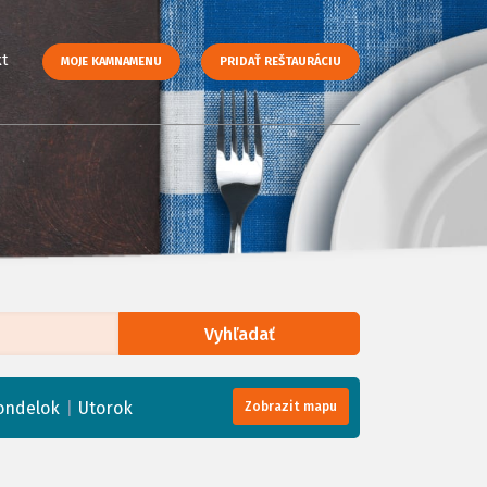
t
MOJE KAMNAMENU
PRIDAŤ REŠTAURÁCIU
Vyhľadať
enStreetMap
, Tiles courtesy of
Humanitarian OpenStreetMap Team
|
ondelok
Utorok
Zobrazit mapu