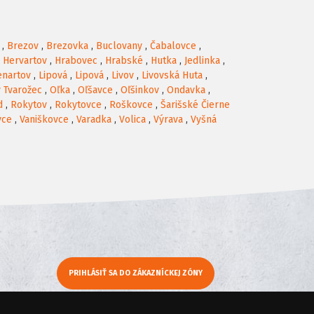
,
Brezov
,
Brezovka
,
Buclovany
,
Čabalovce
,
,
Hervartov
,
Hrabovec
,
Hrabské
,
Hutka
,
Jedlinka
,
enartov
,
Lipová
,
Lipová
,
Livov
,
Livovská Huta
,
ý Tvarožec
,
Oľka
,
Oľšavce
,
Oľšinkov
,
Ondavka
,
d
,
Rokytov
,
Rokytovce
,
Roškovce
,
Šarišské Čierne
vce
,
Vaniškovce
,
Varadka
,
Volica
,
Výrava
,
Vyšná
PRIHLÁSIŤ SA DO ZÁKAZNÍCKEJ ZÓNY
y
Moje KamNaMenu