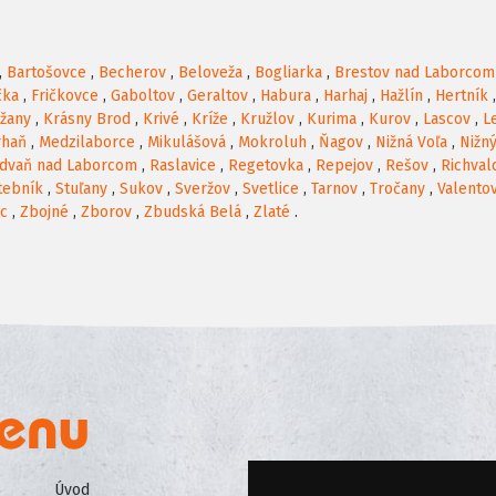
,
Bartošovce
,
Becherov
,
Beloveža
,
Bogliarka
,
Brestov nad Laborcom
čka
,
Fričkovce
,
Gaboltov
,
Geraltov
,
Habura
,
Harhaj
,
Hažlín
,
Hertník
žany
,
Krásny Brod
,
Krivé
,
Kríže
,
Kružlov
,
Kurima
,
Kurov
,
Lascov
,
L
rhaň
,
Medzilaborce
,
Mikulášová
,
Mokroluh
,
Ňagov
,
Nižná Voľa
,
Nižn
dvaň nad Laborcom
,
Raslavice
,
Regetovka
,
Repejov
,
Rešov
,
Richval
tebník
,
Stuľany
,
Sukov
,
Sveržov
,
Svetlice
,
Tarnov
,
Tročany
,
Valento
ec
,
Zbojné
,
Zborov
,
Zbudská Belá
,
Zlaté
.
Úvod
Všeobecné obchodné podmienk