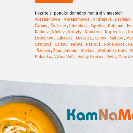
Pozrite si ponuku denného menu aj v mestách:
Abrahámovce
,
Abrahámovce
,
Andrejová
,
Bardejov
Čabiny
,
Čertižné
,
Chmeľová
,
Cigeľka
,
Dubinné
,
Fri
Kalinov
,
Kľušov
,
Kobyly
,
Komárov
,
Koprivnica
,
Ko
Lopúchov
,
Lukavica
,
Lukavica
,
Lukov
,
Malcov
,
Ma
Ortuťová
,
Osikov
,
Palota
,
Petrová
,
Poliakovce
,
Ra
,
Šašová
,
Šiba
,
Smilno
,
Snakov
,
Stebnícka Huta
,
S
Polianka
,
Vyšná Voľa
,
Vyšný Kručov
,
Vyšný Tvarož