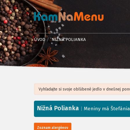
ÚVOD
NIŽNÁ POLIANKA
Nižná Polianka
+
|
Meniny má Štefánia
−
Zoznam alergénov