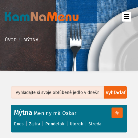
ÚVOD
MÝTNA
Vyhľadať
Leaflet
| ©
OpenStreetMap
, Tiles courtesy of
Humanitarian OpenStreetMap
Team
Mýtna
+
Meniny má Oskar
−
|
|
|
|
Dnes
Zajtra
Pondelok
Utorok
Streda