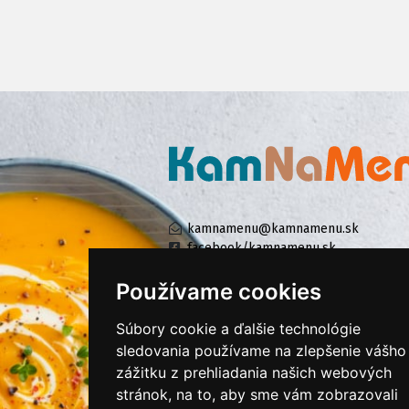
kamnamenu@kamnamenu.sk
facebook/kamnamenu.sk
instagram/kamnamenu.sk
Používame cookies
Súbory cookie a ďalšie technológie
KONTAKTUJTE NÁS
sledovania používame na zlepšenie vášho
zážitku z prehliadania našich webových
stránok, na to, aby sme vám zobrazovali
PRIHLÁSIŤ SA DO ZÁKAZNÍCKEJ ZÓNY