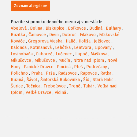
Zoznam alergénov
Pozrite si ponuku denného menu aj v mestách:
Ábelová
,
Belina
,
Biskupice
,
Boľkovce
,
Budiná
,
Bulhary
,
Buzitka
,
Čamovce
,
Divín
,
Dobroč
,
Fiľakovo
,
Fiľakovské
Kováče
,
Gregorova Vieska
,
Halič
,
Holiša
,
Jelšovec
,
Kalonda
,
Kotmanová
,
Lehôtka
,
Lentvora
,
Lipovany
,
Lovinobaňa
,
Ľuboreč
,
Lučenec
,
Lupoč
,
Mašková
,
Mikušovce
,
Mikušovce
,
Mučín
,
Nitra nad Ipľom
,
Nové
Hony
,
Panické Dravce
,
Pinciná
,
Pleš
,
Podrečany
,
Polichno
,
Praha
,
Prša
,
Radzovce
,
Rapovce
,
Ratka
,
Ružiná
,
Šávoľ
,
Šiatorská Bukovinka
,
Šíd
,
Stará Halič
,
Šurice
,
Točnica
,
Trebeľovce
,
Trenč
,
Tuhár
,
Veľká nad
Ipľom
,
Veľké Dravce
,
Vidiná
.