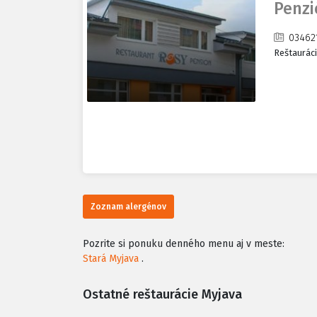
Penzi
03462
Reštaurác
Zoznam alergénov
Pozrite si ponuku denného menu aj v meste:
Stará Myjava
.
Ostatné reštaurácie Myjava