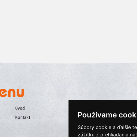
Úvod
Všeobecné obchodné podmienk
Používame cook
Kontakt
Ochrana osobných údajov
Súbory cookie a ďalšie t
Cookies
zážitku z prehliadania n