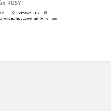
ón ROSY
13430
Trokanova 235/1
ia nemá na dnes zverejnené denné menu.