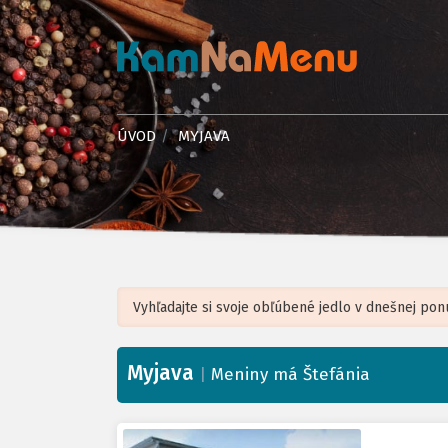
ÚVOD
MYJAVA
Myjava
+
|
Meniny má Štefánia
−