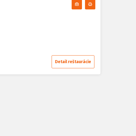
Odoberať denné menu
Tlačiť denné menu
Detail reštaurácie