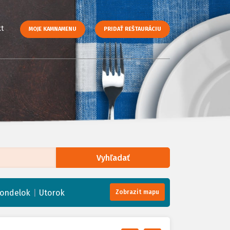
t
MOJE KAMNAMENU
PRIDAŤ REŠTAURÁCIU
Vyhľadať
enStreetMap
, Tiles courtesy of
Humanitarian OpenStreetMap Team
|
ondelok
Utorok
Zobrazit mapu