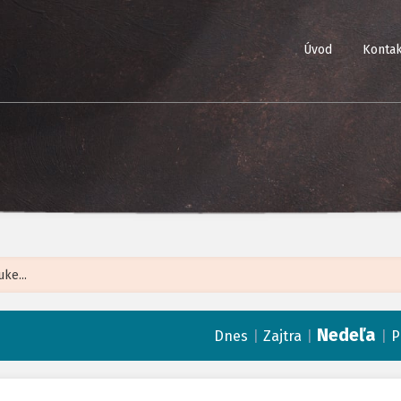
Úvod
Kontak
Leaflet
| ©
Op
Nedeľa
|
|
|
Dnes
Zajtra
P