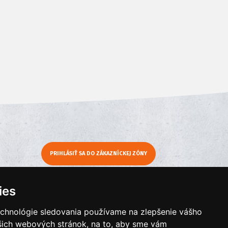
PRIHLÁSIŤ SA DO ZÁKAZNÍCKEJ ZÓNY
y
Moje KamNaMenu
ies
Pridať reštauráciu
echnológie sledovania používame na zlepšenie vášho
Cenník balíkov
ašich webových stránok, na to, aby sme vám