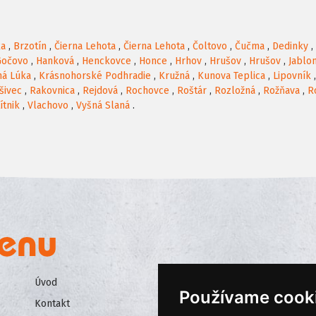
ka
,
Brzotín
,
Čierna Lehota
,
Čierna Lehota
,
Čoltovo
,
Čučma
,
Dedinky
,
Gočovo
,
Hanková
,
Henckovce
,
Honce
,
Hrhov
,
Hrušov
,
Hrušov
,
Jablo
há Lúka
,
Krásnohorské Podhradie
,
Kružná
,
Kunova Teplica
,
Lipovník
šivec
,
Rakovnica
,
Rejdová
,
Rochovce
,
Roštár
,
Rozložná
,
Rožňava
,
R
ítnik
,
Vlachovo
,
Vyšná Slaná
.
Úvod
Všeobecné obchodné podmienk
Používame cook
Kontakt
Ochrana osobných údajov