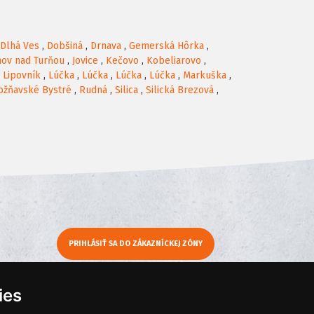
Dlhá Ves
,
Dobšiná
,
Drnava
,
Gemerská Hôrka
,
nov nad Turňou
,
Jovice
,
Kečovo
,
Kobeliarovo
,
,
Lipovník
,
Lúčka
,
Lúčka
,
Lúčka
,
Lúčka
,
Markuška
,
ožňavské Bystré
,
Rudná
,
Silica
,
Silická Brezová
,
PRIHLÁSIŤ SA DO ZÁKAZNÍCKEJ ZÓNY
y
Moje KamNaMenu
ies
Pridať reštauráciu