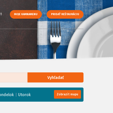
t
MOJE KAMNAMENU
PRIDAŤ REŠTAURÁCIU
Vyhľadať
enStreetMap
, Tiles courtesy of
Humanitarian OpenStreetMap Team
|
ondelok
Utorok
Zobrazit mapu