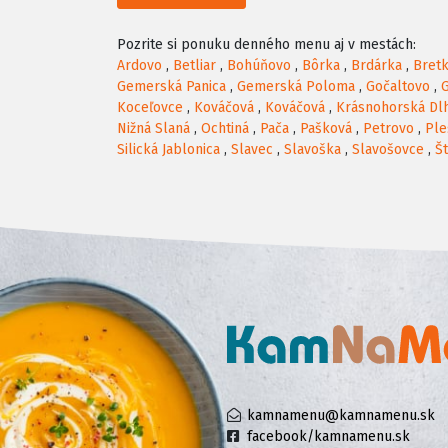
Pozrite si ponuku denného menu aj v mestách:
Ardovo
,
Betliar
,
Bohúňovo
,
Bôrka
,
Brdárka
,
Bret
Gemerská Panica
,
Gemerská Poloma
,
Gočaltovo
,
Koceľovce
,
Kováčová
,
Kováčová
,
Krásnohorská Dl
Nižná Slaná
,
Ochtiná
,
Pača
,
Pašková
,
Petrovo
,
Ple
Silická Jablonica
,
Slavec
,
Slavoška
,
Slavošovce
,
Št
kamnamenu@kamnamenu.sk
facebook/kamnamenu.sk