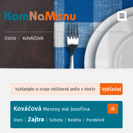
ÚVOD
KOVÁČOVÁ
Vyhľadať
Leaflet
| ©
OpenStreetMap
, Tiles courtesy of
Humanitarian OpenStreetMap
Team
Kováčová
+
Meniny má Jozefína
−
Zajtra
|
|
|
|
Dnes
Sobota
Nedeľa
Pondelok