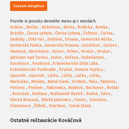
Zoznam alergénov
Pozrite si ponuku denného menu aj v mestách:
Ardovo
,
Betliar
,
Bohúňovo
,
Bôrka
,
Brdárka
,
Bretka
,
Brzotín
,
Čierna Lehota
,
Čierna Lehota
,
Čoltovo
,
Čučma
,
Dedinky
,
Dlhá Ves
,
Dobšiná
,
Drnava
,
Gemerská Hôrka
,
Gemerská Panica
,
Gemerská Poloma
,
Gočaltovo
,
Gočovo
,
Hanková
,
Henckovce
,
Honce
,
Hrhov
,
Hrušov
,
Hrušov
,
Jablonov nad Turňou
,
Jovice
,
Kečovo
,
Kobeliarovo
,
Koceľovce
,
Kováčová
,
Krásnohorská Dlhá Lúka
,
Krásnohorské Podhradie
,
Kružná
,
Kunova Teplica
,
Lipovník
,
Lipovník
,
Lúčka
,
Lúčka
,
Lúčka
,
Lúčka
,
Markuška
,
Meliata
,
Nižná Slaná
,
Ochtiná
,
Pača
,
Pašková
,
Petrovo
,
Plešivec
,
Rakovnica
,
Rejdová
,
Rochovce
,
Roštár
,
Rozložná
,
Rožňava
,
Rožňavské Bystré
,
Rudná
,
Silica
,
Silická Brezová
,
Silická Jablonica
,
Slavec
,
Slavoška
,
Slavošovce
,
Štítnik
,
Vlachovo
,
Vyšná Slaná
.
Ostatné reštaurácie Kováčová