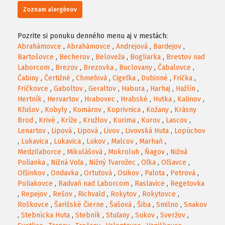
Zoznam alergénov
Pozrite si ponuku denného menu aj v mestách:
Abrahámovce
,
Abrahámovce
,
Andrejová
,
Bardejov
,
Bartošovce
,
Becherov
,
Beloveža
,
Bogliarka
,
Brestov nad
Laborcom
,
Brezov
,
Brezovka
,
Buclovany
,
Čabalovce
,
Čabiny
,
Čertižné
,
Chmeľová
,
Cigeľka
,
Dubinné
,
Frička
,
Fričkovce
,
Gaboltov
,
Geraltov
,
Habura
,
Harhaj
,
Hažlín
,
Hertník
,
Hervartov
,
Hrabovec
,
Hrabské
,
Hutka
,
Kalinov
,
Kľušov
,
Kobyly
,
Komárov
,
Koprivnica
,
Kožany
,
Krásny
Brod
,
Krivé
,
Kríže
,
Kružlov
,
Kurima
,
Kurov
,
Lascov
,
Lenartov
,
Lipová
,
Lipová
,
Livov
,
Livovská Huta
,
Lopúchov
,
Lukavica
,
Lukavica
,
Lukov
,
Malcov
,
Marhaň
,
Medzilaborce
,
Mikulášová
,
Mokroluh
,
Ňagov
,
Nižná
Polianka
,
Nižná Voľa
,
Nižný Tvarožec
,
Oľka
,
Oľšavce
,
Oľšinkov
,
Ondavka
,
Ortuťová
,
Osikov
,
Palota
,
Petrová
,
Poliakovce
,
Radvaň nad Laborcom
,
Raslavice
,
Regetovka
,
Repejov
,
Rešov
,
Richvald
,
Rokytov
,
Rokytovce
,
Roškovce
,
Šarišské Čierne
,
Šašová
,
Šiba
,
Smilno
,
Snakov
,
Stebnícka Huta
,
Stebník
,
Stuľany
,
Sukov
,
Sveržov
,