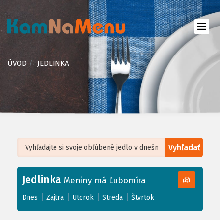
ÚVOD
JEDLINKA
Vyhľadať
Leaflet
| ©
OpenStreetMap
, Tiles courtesy of
Humanitarian OpenStreetMap
Team
Jedlinka
+
Meniny má Ľubomíra
−
|
|
|
|
Dnes
Zajtra
Utorok
Streda
Štvrtok