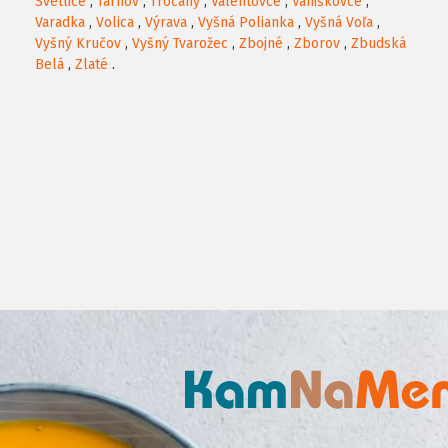
Svetlice
,
Tarnov
,
Tročany
,
Valentovce
,
Vaniškovce
,
Varadka
,
Volica
,
Výrava
,
Vyšná Polianka
,
Vyšná Voľa
,
Vyšný Kručov
,
Vyšný Tvarožec
,
Zbojné
,
Zborov
,
Zbudská
Belá
,
Zlaté
.