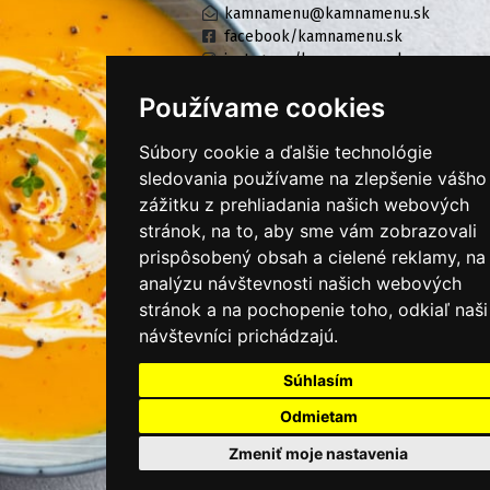
kamnamenu@kamnamenu.sk
facebook/kamnamenu.sk
instagram/kamnamenu.sk
Používame cookies
KONTAKTUJTE NÁS
Súbory cookie a ďalšie technológie
sledovania používame na zlepšenie vášho
zážitku z prehliadania našich webových
PRIHLÁSIŤ SA DO ZÁKAZNÍCKEJ ZÓNY
stránok, na to, aby sme vám zobrazovali
prispôsobený obsah a cielené reklamy, na
Všeobecné obchodné podmienky
analýzu návštevnosti našich webových
Ochrana osobných údajov
stránok a na pochopenie toho, odkiaľ naši
návštevníci prichádzajú.
Cookies
Súhlasím
Moje KamNaMenu
Pridať reštauráciu
Odmietam
Cenník balíkov
Zmeniť moje nastavenia