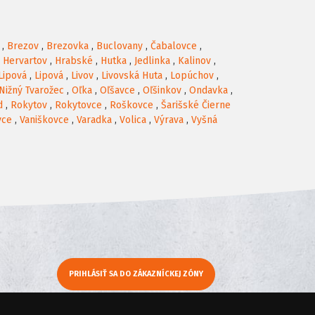
,
Brezov
,
Brezovka
,
Buclovany
,
Čabalovce
,
,
Hervartov
,
Hrabské
,
Hutka
,
Jedlinka
,
Kalinov
,
Lipová
,
Lipová
,
Livov
,
Livovská Huta
,
Lopúchov
,
Nižný Tvarožec
,
Oľka
,
Oľšavce
,
Oľšinkov
,
Ondavka
,
d
,
Rokytov
,
Rokytovce
,
Roškovce
,
Šarišské Čierne
vce
,
Vaniškovce
,
Varadka
,
Volica
,
Výrava
,
Vyšná
PRIHLÁSIŤ SA DO ZÁKAZNÍCKEJ ZÓNY
y
Moje KamNaMenu