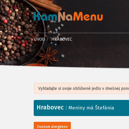
ÚVOD
HRABOVEC
Hrabovec
+
|
Meniny má Štefánia
−
Zoznam alergénov