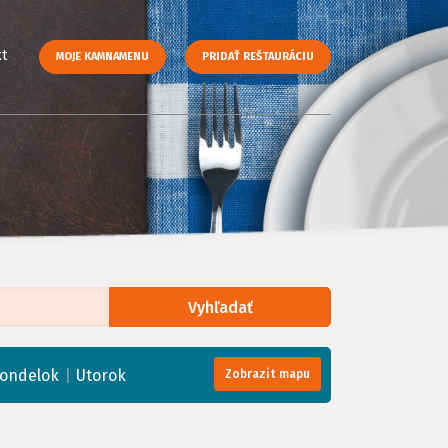
t
MOJE KAMNAMENU
PRIDAŤ REŠTAURÁCIU
Vyhľadať
enStreetMap
, Tiles courtesy of
Humanitarian OpenStreetMap Team
|
ondelok
Utorok
Zobrazit mapu