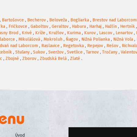
,
Bartošovce
,
Becherov
,
Beloveža
,
Bogliarka
,
Brestov nad Laborcom
čka
,
Fričkovce
,
Gaboltov
,
Geraltov
,
Habura
,
Harhaj
,
Hažlín
,
Hertník
ásny Brod
,
Krivé
,
Kríže
,
Kružlov
,
Kurima
,
Kurov
,
Lascov
,
Lenartov
,
laborce
,
Mikulášová
,
Mokroluh
,
Ňagov
,
Nižná Polianka
,
Nižná Voľa
,
dvaň nad Laborcom
,
Raslavice
,
Regetovka
,
Repejov
,
Rešov
,
Richval
tebník
,
Stuľany
,
Sukov
,
Sveržov
,
Svetlice
,
Tarnov
,
Tročany
,
Valento
ec
,
Zbojné
,
Zborov
,
Zbudská Belá
,
Zlaté
.
Úvod
Všeobecné obchodné podmienk