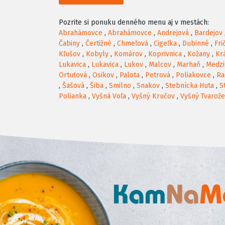
Pozrite si ponuku denného menu aj v mestách:
Abrahámovce
,
Abrahámovce
,
Andrejová
,
Bardejov
Čabiny
,
Čertižné
,
Chmeľová
,
Cigeľka
,
Dubinné
,
Fri
Kľušov
,
Kobyly
,
Komárov
,
Koprivnica
,
Kožany
,
Kr
Lukavica
,
Lukavica
,
Lukov
,
Malcov
,
Marhaň
,
Medzi
Ortuťová
,
Osikov
,
Palota
,
Petrová
,
Poliakovce
,
Ra
,
Šašová
,
Šiba
,
Smilno
,
Snakov
,
Stebnícka Huta
,
S
Polianka
,
Vyšná Voľa
,
Vyšný Kručov
,
Vyšný Tvarož