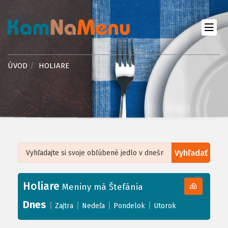
ÚVOD
HOLIARE
Vyhľadať
Leaflet
| ©
OpenStreetMap
, Tiles courtesy of
Humanitarian OpenStreetMap
Team
Holiare
+
Meniny má Štefánia
−
Dnes
|
|
|
|
Zajtra
Nedeľa
Pondelok
Utorok