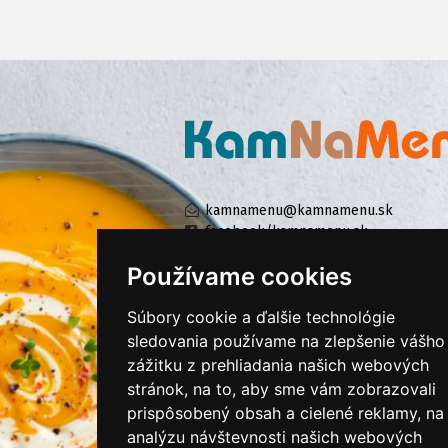
kamnamenu@kamnamenu.sk
facebook/kamnamenu.sk
instagram/kamnamenu.sk
Používame cookies
Súbory cookie a ďalšie technológie
KONTAKTUJTE NÁS
sledovania používame na zlepšenie vášho
zážitku z prehliadania našich webových
stránok, na to, aby sme vám zobrazovali
PRIHLÁSIŤ SA DO ZÁKAZNÍCKEJ ZÓNY
prispôsobený obsah a cielené reklamy, na
analýzu návštevnosti našich webových
Všeobecné obchodné podmienky