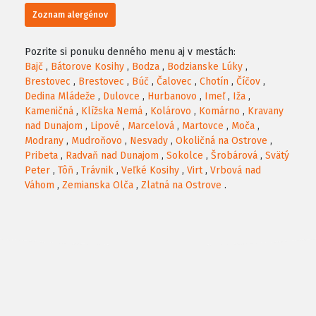
Zoznam alergénov
Pozrite si ponuku denného menu aj v mestách:
Bajč
,
Bátorove Kosihy
,
Bodza
,
Bodzianske Lúky
,
Brestovec
,
Brestovec
,
Búč
,
Čalovec
,
Chotín
,
Číčov
,
Dedina Mládeže
,
Dulovce
,
Hurbanovo
,
Imeľ
,
Iža
,
Kameničná
,
Klížska Nemá
,
Kolárovo
,
Komárno
,
Kravany
nad Dunajom
,
Lipové
,
Marcelová
,
Martovce
,
Moča
,
Modrany
,
Mudroňovo
,
Nesvady
,
Okoličná na Ostrove
,
Pribeta
,
Radvaň nad Dunajom
,
Sokolce
,
Šrobárová
,
Svätý
Peter
,
Tôň
,
Trávnik
,
Veľké Kosihy
,
Virt
,
Vrbová nad
Váhom
,
Zemianska Olča
,
Zlatná na Ostrove
.