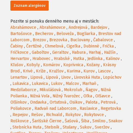
Zoznam alergénov
Pozrite si ponuku denného menu aj v mestách:
Abrahámovce
,
Abrahámovce
,
Andrejová
,
Bardejov
,
Bartošovce
,
Becherov
,
Beloveža
,
Bogliarka
,
Brestov nad
Laborcom
,
Brezov
,
Brezovka
,
Buclovany
,
Čabalovce
,
Čabiny
,
Čertižné
,
Chmeľová
,
Cigeľka
,
Dubinné
,
Frička
,
Fričkovce
,
Gaboltov
,
Geraltov
,
Habura
,
Harhaj
,
Hažlín
,
Hervartov
,
Hrabovec
,
Hrabské
,
Hutka
,
Jedlinka
,
Kalinov
,
Kľušov
,
Kobyly
,
Komárov
,
Koprivnica
,
Kožany
,
Krásny
Brod
,
Krivé
,
Kríže
,
Kružlov
,
Kurima
,
Kurov
,
Lascov
,
Lenartov
,
Lipová
,
Lipová
,
Livov
,
Livovská Huta
,
Lopúchov
,
Lukavica
,
Lukavica
,
Lukov
,
Malcov
,
Marhaň
,
Medzilaborce
,
Mikulášová
,
Mokroluh
,
Ňagov
,
Nižná
Polianka
,
Nižná Voľa
,
Nižný Tvarožec
,
Oľka
,
Oľšavce
,
Oľšinkov
,
Ondavka
,
Ortuťová
,
Osikov
,
Palota
,
Petrová
,
Poliakovce
,
Radvaň nad Laborcom
,
Raslavice
,
Regetovka
,
Repejov
,
Rešov
,
Richvald
,
Rokytov
,
Rokytovce
,
Roškovce
,
Šarišské Čierne
,
Šašová
,
Šiba
,
Smilno
,
Snakov
,
Stebnícka Huta
,
Stebník
,
Stuľany
,
Sukov
,
Sveržov
,