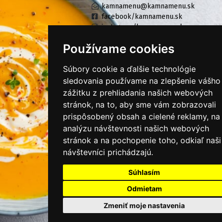
kamnamenu@kamnamenu.sk
facebook/kamnamenu.sk
instagram/kamnamenu.sk
Používame cookies
KONTAKTUJTE NÁS
Súbory cookie a ďalšie technológie
sledovania používame na zlepšenie vášho
zážitku z prehliadania našich webových
PRIHLÁSIŤ SA DO ZÁKAZNÍCKEJ ZÓNY
stránok, na to, aby sme vám zobrazovali
prispôsobený obsah a cielené reklamy, na
Všeobecné obchodné podmienky
analýzu návštevnosti našich webových
Ochrana osobných údajov
stránok a na pochopenie toho, odkiaľ naši
návštevníci prichádzajú.
Cookies
Súhlasím
Moje KamNaMenu
Pridať reštauráciu
Odmietam
Cenník balíkov
Zmeniť moje nastavenia