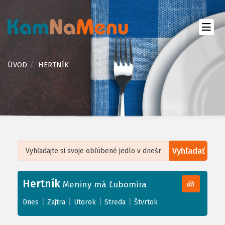
ÚVOD
HERTNÍK
Vyhľadať
Leaflet
| ©
OpenStreetMap
, Tiles courtesy of
Humanitarian OpenStreetMap
Team
Hertník
+
Meniny má Ľubomíra
−
|
|
|
|
Dnes
Zajtra
Utorok
Streda
Štvrtok