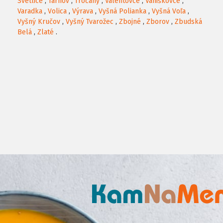
Svetlice
,
Tarnov
,
Tročany
,
Valentovce
,
Vaniškovce
,
Varadka
,
Volica
,
Výrava
,
Vyšná Polianka
,
Vyšná Voľa
,
Vyšný Kručov
,
Vyšný Tvarožec
,
Zbojné
,
Zborov
,
Zbudská
Belá
,
Zlaté
.