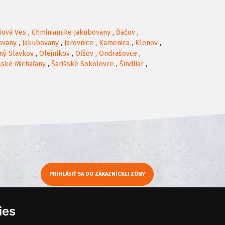
Nová Ves
,
Chminianske Jakubovany
,
Ďačov
,
ovany
,
Jakubovany
,
Jarovnice
,
Kamenica
,
Klenov
,
ný Slavkov
,
Olejníkov
,
Oľšov
,
Ondrašovce
,
šské Michaľany
,
Šarišské Sokolovce
,
Šindliar
,
PRIHLÁSIŤ SA DO ZÁKAZNÍCKEJ ZÓNY
y
Moje KamNaMenu
ies
Pridať reštauráciu