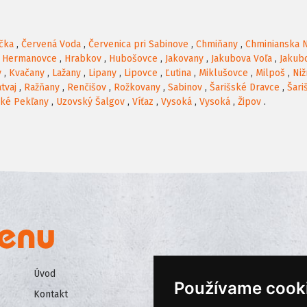
čka
,
Červená Voda
,
Červenica pri Sabinove
,
Chmiňany
,
Chminianska 
,
Hermanovce
,
Hrabkov
,
Hubošovce
,
Jakovany
,
Jakubova Voľa
,
Jakub
y
,
Kvačany
,
Lažany
,
Lipany
,
Lipovce
,
Ľutina
,
Miklušovce
,
Milpoš
,
Niž
tvaj
,
Ražňany
,
Renčišov
,
Rožkovany
,
Sabinov
,
Šarišské Dravce
,
Šari
ké Pekľany
,
Uzovský Šalgov
,
Víťaz
,
Vysoká
,
Vysoká
,
Žipov
.
Úvod
Všeobecné obchodné podmienk
Používame cook
Kontakt
Ochrana osobných údajov