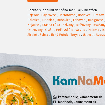
Pozrite si ponuku denného menu aj v mestách:
Bajerov
,
Bajerovce
,
Bertotovce
,
Bodovce
,
Brezovi
Daletice
,
Drienica
,
Dubovica
,
Fričovce
,
Hanigovce
Kojatice
,
Krásna Lúka
,
Krivany
,
Krížovany
,
Kvačan
Ostrovany
,
Ovčie
,
Pečovská Nová Ves
,
Poloma
,
Ra
Široké
,
Svinia
,
Tichý Potok
,
Torysa
,
Uzovce
,
Uzovs
kamnamenu@kamnamenu.sk
facebook/kamnamenu.sk