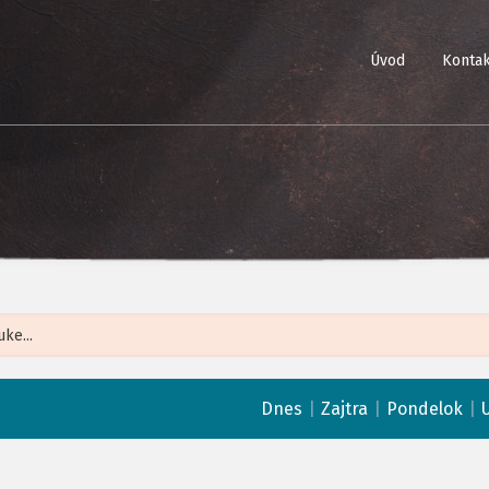
Úvod
Kontak
Leaflet
| ©
Op
|
|
|
Dnes
Zajtra
Pondelok