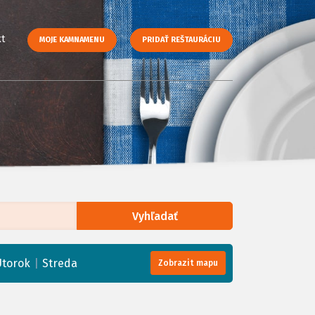
t
MOJE KAMNAMENU
PRIDAŤ REŠTAURÁCIU
Vyhľadať
enStreetMap
, Tiles courtesy of
Humanitarian OpenStreetMap Team
|
Utorok
Streda
Zobrazit mapu