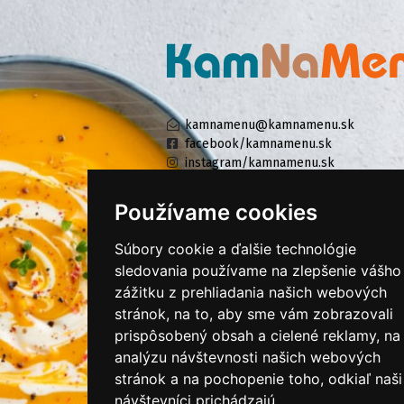
kamnamenu@kamnamenu.sk
facebook/kamnamenu.sk
instagram/kamnamenu.sk
Používame cookies
KONTAKTUJTE NÁS
Súbory cookie a ďalšie technológie
sledovania používame na zlepšenie vášho
zážitku z prehliadania našich webových
PRIHLÁSIŤ SA DO ZÁKAZNÍCKEJ ZÓNY
stránok, na to, aby sme vám zobrazovali
prispôsobený obsah a cielené reklamy, na
Všeobecné obchodné podmienky
analýzu návštevnosti našich webových
Ochrana osobných údajov
stránok a na pochopenie toho, odkiaľ naši
Cookies
návštevníci prichádzajú.