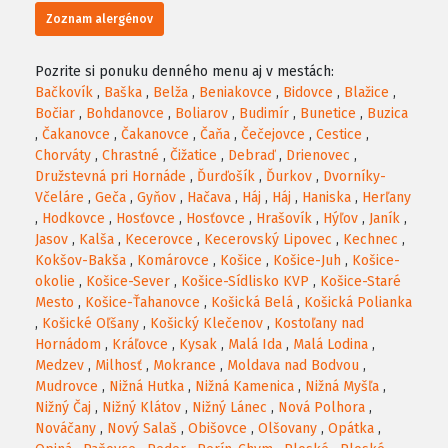
Zoznam alergénov
Pozrite si ponuku denného menu aj v mestách:
Bačkovík
,
Baška
,
Belža
,
Beniakovce
,
Bidovce
,
Blažice
,
Bočiar
,
Bohdanovce
,
Boliarov
,
Budimír
,
Bunetice
,
Buzica
,
Čakanovce
,
Čakanovce
,
Čaňa
,
Čečejovce
,
Cestice
,
Chorváty
,
Chrastné
,
Čižatice
,
Debraď
,
Drienovec
,
Družstevná pri Hornáde
,
Ďurďošík
,
Ďurkov
,
Dvorníky-
Včeláre
,
Geča
,
Gyňov
,
Hačava
,
Háj
,
Háj
,
Haniska
,
Herľany
,
Hodkovce
,
Hosťovce
,
Hosťovce
,
Hrašovík
,
Hýľov
,
Janík
,
Jasov
,
Kalša
,
Kecerovce
,
Kecerovský Lipovec
,
Kechnec
,
Kokšov-Bakša
,
Komárovce
,
Košice
,
Košice-Juh
,
Košice-
okolie
,
Košice-Sever
,
Košice-Sídlisko KVP
,
Košice-Staré
Mesto
,
Košice-Ťahanovce
,
Košická Belá
,
Košická Polianka
,
Košické Oľšany
,
Košický Klečenov
,
Kostoľany nad
Hornádom
,
Kráľovce
,
Kysak
,
Malá Ida
,
Malá Lodina
,
Medzev
,
Milhosť
,
Mokrance
,
Moldava nad Bodvou
,
Mudrovce
,
Nižná Hutka
,
Nižná Kamenica
,
Nižná Myšľa
,
Nižný Čaj
,
Nižný Klátov
,
Nižný Lánec
,
Nová Polhora
,
Nováčany
,
Nový Salaš
,
Obišovce
,
Olšovany
,
Opátka
,