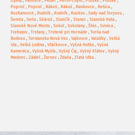
Opiná
,
Paňovce
,
Peder
,
Perín-Chym
,
Ploské
,
Ploské
,
Poproč
,
Poproč
,
Rákoš
,
Rákoš
,
Rankovce
,
Rešica
,
Rozhanovce
,
Rudník
,
Rudník
,
Ruskov
,
Sady nad Torysou
,
Šemša
,
Seňa
,
Skároš
,
Slančík
,
Slanec
,
Slanská Huta
,
Slanské Nové Mesto
,
Sokoľ
,
Sokoľany
,
Štós
,
Svinica
,
Trebejov
,
Trsťany
,
Trstené pri Hornáde
,
Turňa nad
Bodvou
,
Turnianska Nová Ves
,
Vajkovce
,
Valaliky
,
Veľká
Ida
,
Veľká Lodina
,
Vtáčkovce
,
Vyšná Hutka
,
Vyšná
Kamenica
,
Vyšná Myšľa
,
Vyšný Čaj
,
Vyšný Klátov
,
Vyšný
Medzev
,
Zádiel
,
Žarnov
,
Ždaňa
,
Zlatá Idka
.