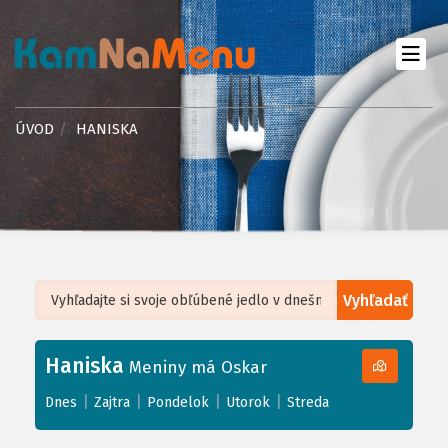
ÚVOD
HANISKA
Vyhľadať
Leaflet
| ©
OpenStreetMap
, Tiles courtesy of
Humanitarian OpenStreetMap
Team
Haniska
+
Meniny má Oskar
−
|
|
|
|
Dnes
Zajtra
Pondelok
Utorok
Streda