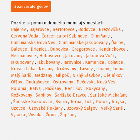
Zoznam alergénov
Pozrite si ponuku denného menu aj v mestách:
Bajerov
,
Bajerovce
,
Bertotovce
,
Bodovce
,
Brezovička
,
Červená Voda
,
Červenica pri Sabinove
,
Chmiňany
,
Chminianska Nová Ves
,
Chminianske Jakubovany
,
Ďačov
,
Daletice
,
Drienica
,
Dubovica
,
Gregorovce
,
Hendrichovce
,
Hermanovce
,
Hubošovce
,
Jakovany
,
Jakubova Voľa
,
Jakubovany
,
Jakubovany
,
Jarovnice
,
Kamenica
,
Kojatice
,
Krásna Lúka
,
Krivany
,
Krížovany
,
Lažany
,
Lipany
,
Ľutina
,
Malý Šariš
,
Medzany
,
Milpoš
,
Nižný Slavkov
,
Olejníkov
,
Oľšov
,
Ondrašovce
,
Ostrovany
,
Pečovská Nová Ves
,
Poloma
,
Ratvaj
,
Ražňany
,
Renčišov
,
Rokycany
,
Rožkovany
,
Sabinov
,
Šarišské Dravce
,
Šarišské Michaľany
,
Šarišské Sokolovce
,
Svinia
,
Terňa
,
Tichý Potok
,
Torysa
,
Uzovce
,
Uzovské Pekľany
,
Uzovský Šalgov
,
Veľký Šariš
,
Vysoká
,
Vysoká
,
Žipov
,
Župčany
.