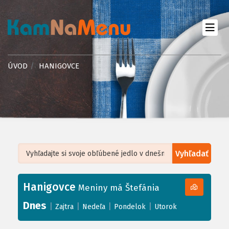
ÚVOD
HANIGOVCE
Vyhľadať
Leaflet
| ©
OpenStreetMap
, Tiles courtesy of
Humanitarian OpenStreetMap
Team
Hanigovce
+
Meniny má Štefánia
−
Dnes
|
|
|
|
Zajtra
Nedeľa
Pondelok
Utorok