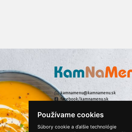
kamnamenu@kamnamenu.sk
facebook/kamnamenu.sk
instagram/kamnamenu.sk
Používame cookies
Súbory cookie a ďalšie technológie
KONTAKTUJTE NÁS