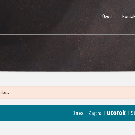
Úvod
Kontak
Leaflet
| ©
Op
Utorok
|
|
|
Dnes
Zajtra
S