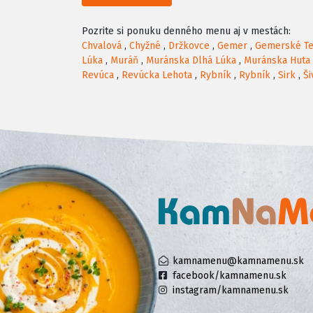
Pozrite si ponuku denného menu aj v mestách:
Chvalová
,
Chyžné
,
Držkovce
,
Gemer
,
Gemerské Te
Lúka
,
Muráň
,
Muránska Dlhá Lúka
,
Muránska Huta
Revúca
,
Revúcka Lehota
,
Rybník
,
Rybník
,
Sirk
,
Ši
kamnamenu@kamnamenu.sk
facebook/kamnamenu.sk
instagram/kamnamenu.sk