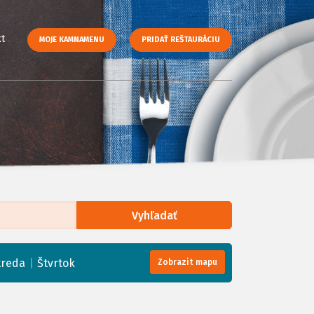
t
MOJE KAMNAMENU
PRIDAŤ REŠTAURÁCIU
Vyhľadať
enStreetMap
, Tiles courtesy of
Humanitarian OpenStreetMap Team
|
treda
Štvrtok
Zobrazit mapu