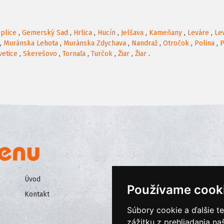
plice
,
Gemerský Sad
,
Hrlica
,
Hucín
,
Jelšava
,
Kameňany
,
Leváre
,
Le
,
Muránska Lehota
,
Muránska Zdychava
,
Nandraž
,
Otročok
,
Polina
,
P
vetice
,
Skerešovo
,
Tornaľa
,
Turčok
,
Žiar
,
Žiar
.
Úvod
Všeobecné obchodné podmienk
Používame cook
Kontakt
Ochrana osobných údajov
Súbory cookie a ďalšie t
Cookies
zážitku z prehliadania n