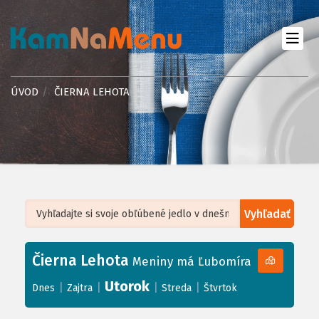
ÚVOD
ČIERNA LEHOTA
Vyhľadať
Leaflet
| ©
OpenStreetMap
, Tiles courtesy of
Humanitarian OpenStreetMap
Team
Čierna Lehota
+
Meniny má Ľubomíra
−
Utorok
|
|
|
|
Dnes
Zajtra
Streda
Štvrtok