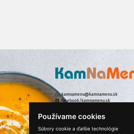
kamnamenu@kamnamenu.sk
facebook/kamnamenu.sk
instagram/kamnamenu.sk
Používame cookies
Súbory cookie a ďalšie technológie
KONTAKTUJTE NÁS