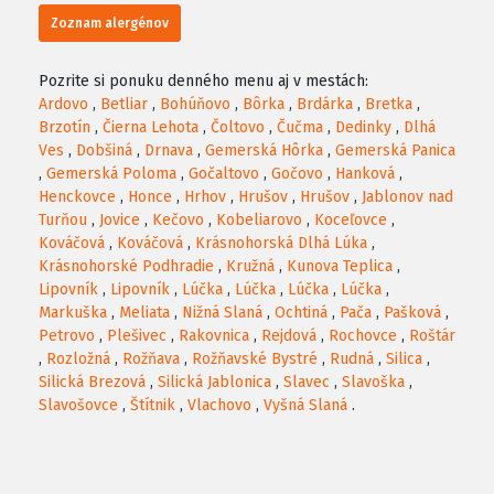
Zoznam alergénov
Pozrite si ponuku denného menu aj v mestách:
Ardovo
,
Betliar
,
Bohúňovo
,
Bôrka
,
Brdárka
,
Bretka
,
Brzotín
,
Čierna Lehota
,
Čoltovo
,
Čučma
,
Dedinky
,
Dlhá
Ves
,
Dobšiná
,
Drnava
,
Gemerská Hôrka
,
Gemerská Panica
,
Gemerská Poloma
,
Gočaltovo
,
Gočovo
,
Hanková
,
Henckovce
,
Honce
,
Hrhov
,
Hrušov
,
Hrušov
,
Jablonov nad
Turňou
,
Jovice
,
Kečovo
,
Kobeliarovo
,
Koceľovce
,
Kováčová
,
Kováčová
,
Krásnohorská Dlhá Lúka
,
Krásnohorské Podhradie
,
Kružná
,
Kunova Teplica
,
Lipovník
,
Lipovník
,
Lúčka
,
Lúčka
,
Lúčka
,
Lúčka
,
Markuška
,
Meliata
,
Nižná Slaná
,
Ochtiná
,
Pača
,
Pašková
,
Petrovo
,
Plešivec
,
Rakovnica
,
Rejdová
,
Rochovce
,
Roštár
,
Rozložná
,
Rožňava
,
Rožňavské Bystré
,
Rudná
,
Silica
,
Silická Brezová
,
Silická Jablonica
,
Slavec
,
Slavoška
,
Slavošovce
,
Štítnik
,
Vlachovo
,
Vyšná Slaná
.