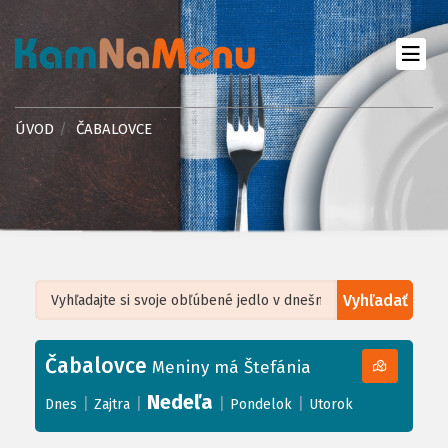
ÚVOD
ČABALOVCE
Vyhľadať
Leaflet
| ©
OpenStreetMap
, Tiles courtesy of
Humanitarian OpenStreetMap
Team
Čabalovce
+
Meniny má Štefánia
−
Nedeľa
|
|
|
|
Dnes
Zajtra
Pondelok
Utorok