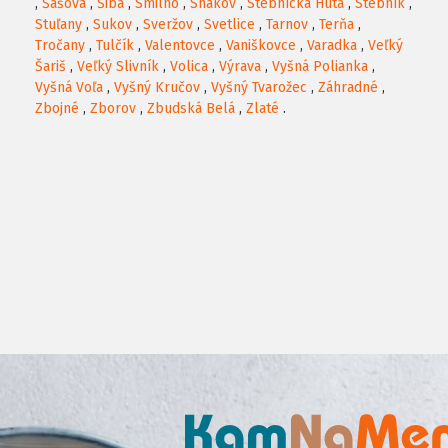
,
Šašová
,
Šiba
,
Smilno
,
Snakov
,
Stebnícka Huta
,
Stebník
,
Stuľany
,
Sukov
,
Sveržov
,
Svetlice
,
Tarnov
,
Terňa
,
Tročany
,
Tulčík
,
Valentovce
,
Vaniškovce
,
Varadka
,
Veľký
Šariš
,
Veľký Slivník
,
Volica
,
Výrava
,
Vyšná Polianka
,
Vyšná Voľa
,
Vyšný Kručov
,
Vyšný Tvarožec
,
Záhradné
,
Zbojné
,
Zborov
,
Zbudská Belá
,
Zlaté
.