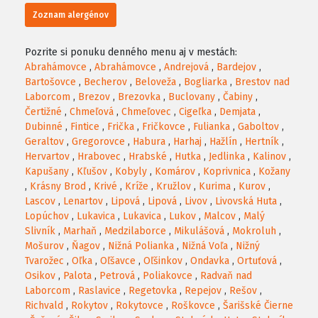
Zoznam alergénov
Pozrite si ponuku denného menu aj v mestách:
Abrahámovce
,
Abrahámovce
,
Andrejová
,
Bardejov
,
Bartošovce
,
Becherov
,
Beloveža
,
Bogliarka
,
Brestov nad
Laborcom
,
Brezov
,
Brezovka
,
Buclovany
,
Čabiny
,
Čertižné
,
Chmeľová
,
Chmeľovec
,
Cigeľka
,
Demjata
,
Dubinné
,
Fintice
,
Frička
,
Fričkovce
,
Fulianka
,
Gaboltov
,
Geraltov
,
Gregorovce
,
Habura
,
Harhaj
,
Hažlín
,
Hertník
,
Hervartov
,
Hrabovec
,
Hrabské
,
Hutka
,
Jedlinka
,
Kalinov
,
Kapušany
,
Kľušov
,
Kobyly
,
Komárov
,
Koprivnica
,
Kožany
,
Krásny Brod
,
Krivé
,
Kríže
,
Kružlov
,
Kurima
,
Kurov
,
Lascov
,
Lenartov
,
Lipová
,
Lipová
,
Livov
,
Livovská Huta
,
Lopúchov
,
Lukavica
,
Lukavica
,
Lukov
,
Malcov
,
Malý
Slivník
,
Marhaň
,
Medzilaborce
,
Mikulášová
,
Mokroluh
,
Mošurov
,
Ňagov
,
Nižná Polianka
,
Nižná Voľa
,
Nižný
Tvarožec
,
Oľka
,
Oľšavce
,
Oľšinkov
,
Ondavka
,
Ortuťová
,
Osikov
,
Palota
,
Petrová
,
Poliakovce
,
Radvaň nad
Laborcom
,
Raslavice
,
Regetovka
,
Repejov
,
Rešov
,
Richvald
,
Rokytov
,
Rokytovce
,
Roškovce
,
Šarišské Čierne