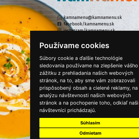
kamnamenu@kamnamenu.sk
facebook/kamnamenu.sk
instagram/kamnamenu.sk
Používame cookies
KONTAKTUJTE NÁS
Súbory cookie a ďalšie technológie
sledovania používame na zlepšenie vášho
zážitku z prehliadania našich webových
PRIHLÁSIŤ SA DO ZÁKAZNÍCKEJ ZÓNY
stránok, na to, aby sme vám zobrazovali
prispôsobený obsah a cielené reklamy, na
Všeobecné obchodné podmienky
analýzu návštevnosti našich webových
Ochrana osobných údajov
stránok a na pochopenie toho, odkiaľ naši
Cookies
návštevníci prichádzajú.
Moje KamNaMenu
Súhlasím
Pridať reštauráciu
Odmietam