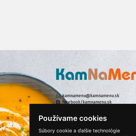
kamnamenu@kamnamenu.sk
facebook/kamnamenu.sk
instagram/kamnamenu.sk
Používame cookies
Súbory cookie a ďalšie technológie
KONTAKTUJTE NÁS