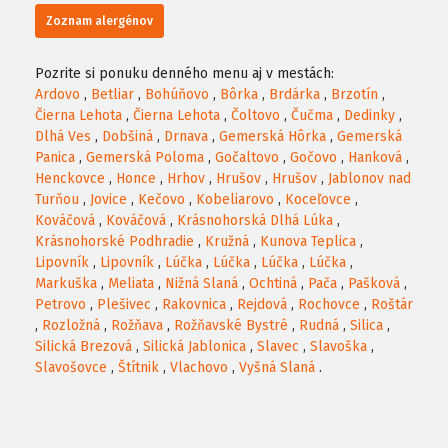
Zoznam alergénov
Pozrite si ponuku denného menu aj v mestách:
Ardovo
,
Betliar
,
Bohúňovo
,
Bôrka
,
Brdárka
,
Brzotín
,
Čierna Lehota
,
Čierna Lehota
,
Čoltovo
,
Čučma
,
Dedinky
,
Dlhá Ves
,
Dobšiná
,
Drnava
,
Gemerská Hôrka
,
Gemerská
Panica
,
Gemerská Poloma
,
Gočaltovo
,
Gočovo
,
Hanková
,
Henckovce
,
Honce
,
Hrhov
,
Hrušov
,
Hrušov
,
Jablonov nad
Turňou
,
Jovice
,
Kečovo
,
Kobeliarovo
,
Koceľovce
,
Kováčová
,
Kováčová
,
Krásnohorská Dlhá Lúka
,
Krásnohorské Podhradie
,
Kružná
,
Kunova Teplica
,
Lipovník
,
Lipovník
,
Lúčka
,
Lúčka
,
Lúčka
,
Lúčka
,
Markuška
,
Meliata
,
Nižná Slaná
,
Ochtiná
,
Pača
,
Pašková
,
Petrovo
,
Plešivec
,
Rakovnica
,
Rejdová
,
Rochovce
,
Roštár
,
Rozložná
,
Rožňava
,
Rožňavské Bystré
,
Rudná
,
Silica
,
Silická Brezová
,
Silická Jablonica
,
Slavec
,
Slavoška
,
Slavošovce
,
Štítnik
,
Vlachovo
,
Vyšná Slaná
.