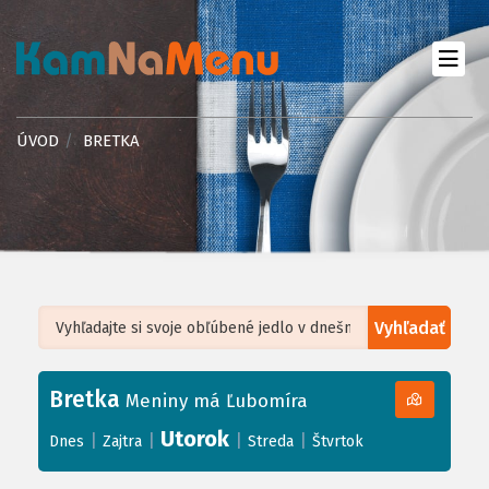
ÚVOD
BRETKA
Vyhľadať
Leaflet
| ©
OpenStreetMap
, Tiles courtesy of
Humanitarian OpenStreetMap
Team
Bretka
+
Meniny má Ľubomíra
−
Utorok
|
|
|
|
Dnes
Zajtra
Streda
Štvrtok