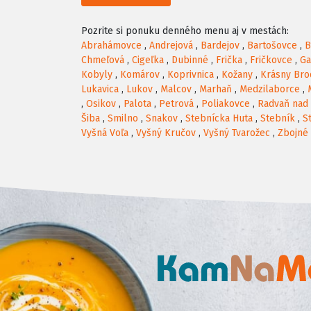
Pozrite si ponuku denného menu aj v mestách:
Abrahámovce
,
Andrejová
,
Bardejov
,
Bartošovce
,
B
Chmeľová
,
Cigeľka
,
Dubinné
,
Frička
,
Fričkovce
,
Ga
Kobyly
,
Komárov
,
Koprivnica
,
Kožany
,
Krásny Bro
Lukavica
,
Lukov
,
Malcov
,
Marhaň
,
Medzilaborce
,
,
Osikov
,
Palota
,
Petrová
,
Poliakovce
,
Radvaň nad
Šiba
,
Smilno
,
Snakov
,
Stebnícka Huta
,
Stebník
,
S
Vyšná Voľa
,
Vyšný Kručov
,
Vyšný Tvarožec
,
Zbojné