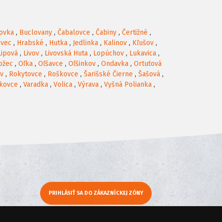
ovka
,
Buclovany
,
Čabalovce
,
Čabiny
,
Čertižné
,
ovec
,
Hrabské
,
Hutka
,
Jedlinka
,
Kalinov
,
Kľušov
,
Lipová
,
Livov
,
Livovská Huta
,
Lopúchov
,
Lukavica
,
ožec
,
Oľka
,
Oľšavce
,
Oľšinkov
,
Ondavka
,
Ortuťová
v
,
Rokytovce
,
Roškovce
,
Šarišské Čierne
,
Šašová
,
škovce
,
Varadka
,
Volica
,
Výrava
,
Vyšná Polianka
,
PRIHLÁSIŤ SA DO ZÁKAZNÍCKEJ ZÓNY
y
Moje KamNaMenu