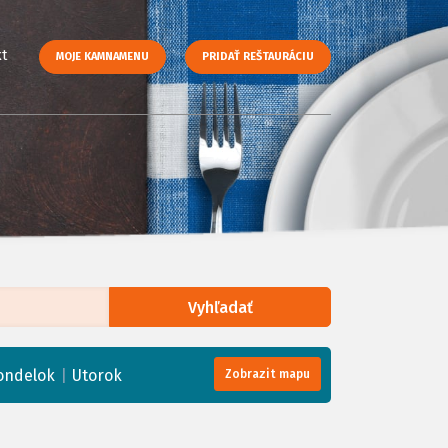
t
MOJE KAMNAMENU
PRIDAŤ REŠTAURÁCIU
Vyhľadať
enStreetMap
, Tiles courtesy of
Humanitarian OpenStreetMap Team
|
ondelok
Utorok
Zobrazit mapu