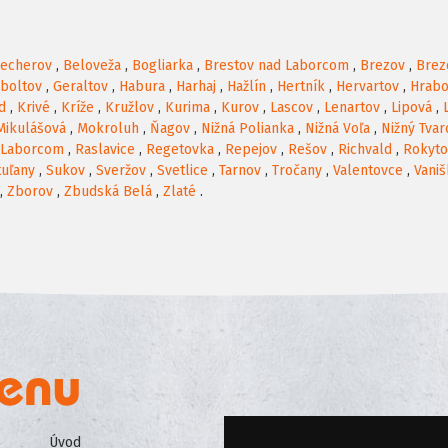
echerov
,
Beloveža
,
Bogliarka
,
Brestov nad Laborcom
,
Brezov
,
Brez
boltov
,
Geraltov
,
Habura
,
Harhaj
,
Hažlín
,
Hertník
,
Hervartov
,
Hrab
d
,
Krivé
,
Kríže
,
Kružlov
,
Kurima
,
Kurov
,
Lascov
,
Lenartov
,
Lipová
,
Mikulášová
,
Mokroluh
,
Ňagov
,
Nižná Polianka
,
Nižná Voľa
,
Nižný Tvar
 Laborcom
,
Raslavice
,
Regetovka
,
Repejov
,
Rešov
,
Richvald
,
Rokyto
tuľany
,
Sukov
,
Sveržov
,
Svetlice
,
Tarnov
,
Tročany
,
Valentovce
,
Vani
,
Zborov
,
Zbudská Belá
,
Zlaté
.
Úvod
Všeobecné obchodné podmienk