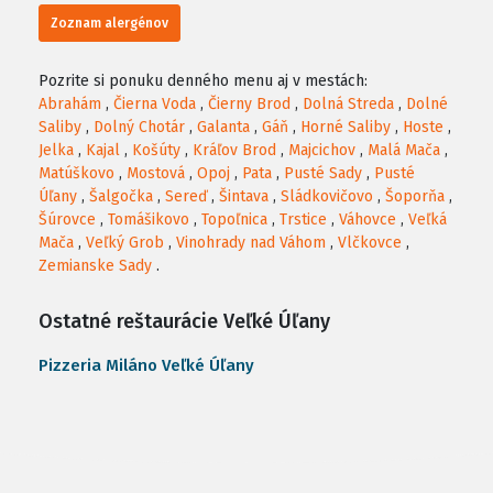
Zoznam alergénov
Pozrite si ponuku denného menu aj v mestách:
Abrahám
,
Čierna Voda
,
Čierny Brod
,
Dolná Streda
,
Dolné
Saliby
,
Dolný Chotár
,
Galanta
,
Gáň
,
Horné Saliby
,
Hoste
,
Jelka
,
Kajal
,
Košúty
,
Kráľov Brod
,
Majcichov
,
Malá Mača
,
Matúškovo
,
Mostová
,
Opoj
,
Pata
,
Pusté Sady
,
Pusté
Úľany
,
Šalgočka
,
Sereď
,
Šintava
,
Sládkovičovo
,
Šoporňa
,
Šúrovce
,
Tomášikovo
,
Topoľnica
,
Trstice
,
Váhovce
,
Veľká
Mača
,
Veľký Grob
,
Vinohrady nad Váhom
,
Vlčkovce
,
Zemianske Sady
.
Ostatné reštaurácie Veľké Úľany
Pizzeria Miláno Veľké Úľany