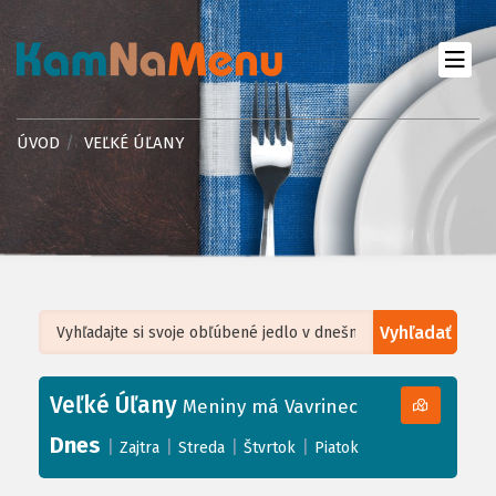
ÚVOD
VEĽKÉ ÚĽANY
Vyhľadať
Leaflet
| ©
OpenStreetMap
, Tiles courtesy of
Humanitarian OpenStreetMap
Team
Veľké Úľany
+
Meniny má Vavrinec
−
Dnes
|
|
|
|
Zajtra
Streda
Štvrtok
Piatok