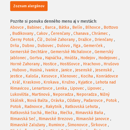
Zoznam alergénov
Pozrite si ponuku denného menu aj v mestách:
Abovce
,
Babinec
,
Barca
,
Bátka
,
Belín
,
Blhovce
,
Bottovo
,
Budikovany
,
Cakov
,
Čerenčany
,
Chanava
,
Chrámec
,
Čierny Potok
,
Číž
,
Dolné Zahorany
,
Dražice
,
Drienčany
,
Drňa
,
Dubno
,
Dubovec
,
Dulovo
,
Figa
,
Gemerček
,
Gemerské Dechtáre
,
Gemerské Michalovce
,
Gemerský
Jablonec
,
Gortva
,
Hajnáčka
,
Hnúšťa
,
Hodejov
,
Hodejovec
,
Horné Zahorany
,
Hostice
,
Hostišovce
,
Hrachovo
,
Hrušovo
,
Hubovo
,
Husiná
,
Ivanice
,
Janice
,
Jesenské
,
Jesenské
,
Jestice
,
Kaloša
,
Kesovce
,
Klenovec
,
Kociha
,
Konrádovce
,
Kráľ
,
Kraskovo
,
Krokava
,
Kružno
,
Kyjatice
,
Lehota nad
Rimavicou
,
Lenartovce
,
Lenka
,
Lipovec
,
Lipovec
,
Lukovištia
,
Martinová
,
Neporadza
,
Neporadza
,
Nižný
Skálnik
,
Nová Bašta
,
Orávka
,
Ožďany
,
Padarovce
,
Potok
,
Potok
,
Radnovce
,
Rakytník
,
Ratkovská Lehota
,
Ratkovská Suchá
,
Riečka
,
Riečka
,
Rimavská Baňa
,
Rimavská Seč
,
Rimavské Brezovo
,
Rimavské Janovce
,
Rimavské Zalužany
,
Rumince
,
Šimonovce
,
Širkovce
,