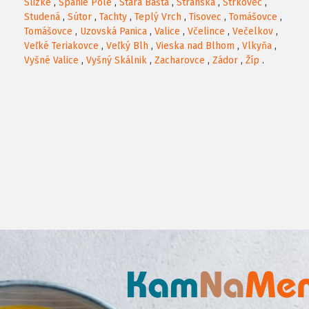
Slizké
,
Španie Pole
,
Stará Bašta
,
Stránska
,
Štrkovec
,
Studená
,
Sútor
,
Tachty
,
Teplý Vrch
,
Tisovec
,
Tomášovce
,
Tomášovce
,
Uzovská Panica
,
Valice
,
Včelince
,
Večelkov
,
Veľké Teriakovce
,
Veľký Blh
,
Vieska nad Blhom
,
Vlkyňa
,
Vyšné Valice
,
Vyšný Skálnik
,
Zacharovce
,
Zádor
,
Žíp
.