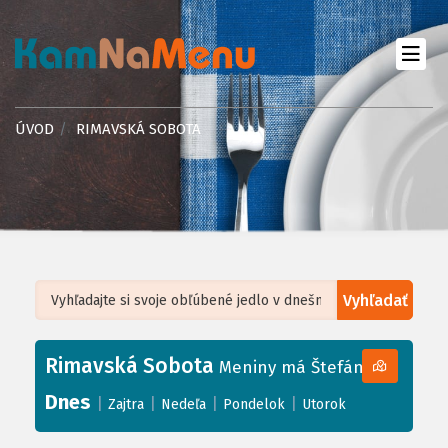
ÚVOD
RIMAVSKÁ SOBOTA
Vyhľadať
Leaflet
| ©
OpenStreetMap
, Tiles courtesy of
Humanitarian OpenStreetMap
Team
Rimavská Sobota
+
Meniny má Štefánia
−
Dnes
|
|
|
|
Zajtra
Nedeľa
Pondelok
Utorok