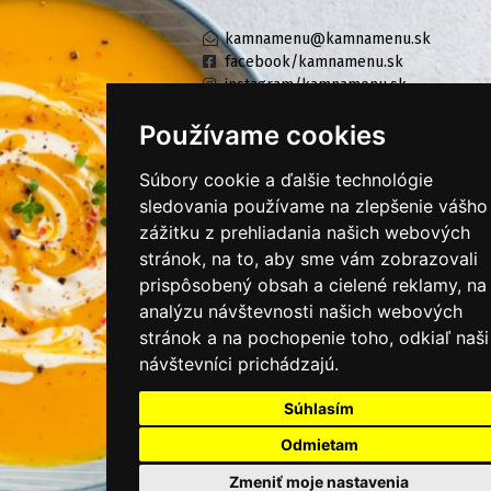
kamnamenu@kamnamenu.sk
facebook/kamnamenu.sk
instagram/kamnamenu.sk
Používame cookies
KONTAKTUJTE NÁS
Súbory cookie a ďalšie technológie
sledovania používame na zlepšenie vášho
zážitku z prehliadania našich webových
PRIHLÁSIŤ SA DO ZÁKAZNÍCKEJ ZÓNY
stránok, na to, aby sme vám zobrazovali
prispôsobený obsah a cielené reklamy, na
Všeobecné obchodné podmienky
analýzu návštevnosti našich webových
Ochrana osobných údajov
stránok a na pochopenie toho, odkiaľ naši
návštevníci prichádzajú.
Cookies
Moje KamNaMenu
Súhlasím
Pridať reštauráciu
Odmietam
Cenník balíkov
Zmeniť moje nastavenia