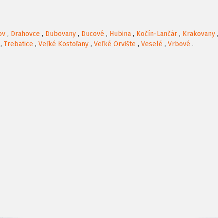
ov
,
Drahovce
,
Dubovany
,
Ducové
,
Hubina
,
Kočín-Lančár
,
Krakovany
,
Trebatice
,
Veľké Kostoľany
,
Veľké Orvište
,
Veselé
,
Vrbové
.