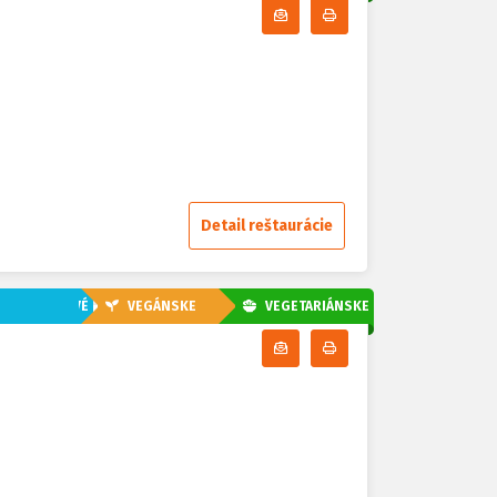
Odoberať denné menu
Tlačiť denné menu
Detail reštaurácie
EZLAKTÓZOVÉ
VEGÁNSKE
VEGETARIÁNSKE
Odoberať denné menu
Tlačiť denné menu