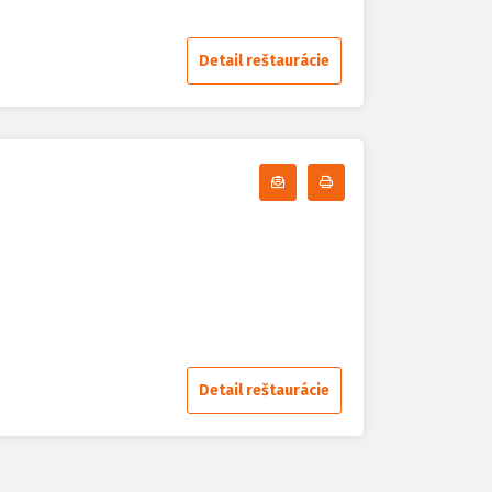
Detail reštaurácie
Odoberať denné menu
Tlačiť denné menu
Detail reštaurácie