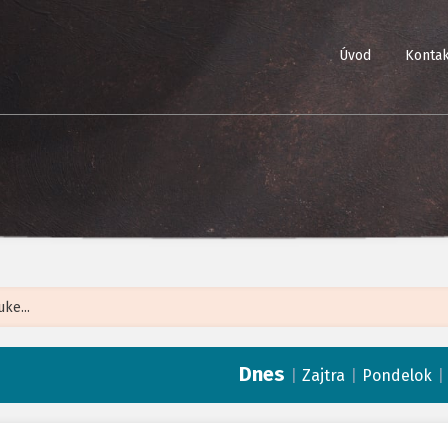
Úvod
Kontak
Leaflet
| ©
Op
Dnes
|
|
Zajtra
Pondelok