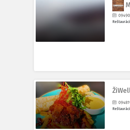
M
09490
Reštaurác
ŽiWel
09481
Reštaurác