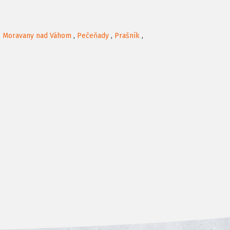
,
Moravany nad Váhom
,
Pečeňady
,
Prašník
,