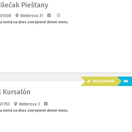
liečak Piešťany
01008
Winterova 31
ia nemá na dnes zverejnené denné menu.
BEZLEPKOVÉ
B
l Kursalón
91750
Winterova 3
ia nemá na dnes zverejnené denné menu.