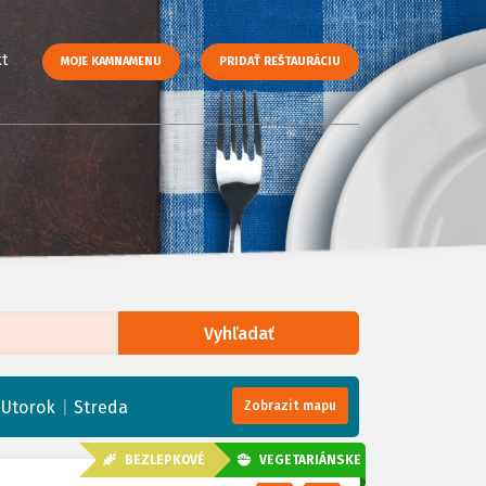
t
MOJE KAMNAMENU
PRIDAŤ REŠTAURÁCIU
Vyhľadať
enStreetMap
, Tiles courtesy of
Humanitarian OpenStreetMap Team
|
|
Utorok
Streda
Zobrazit mapu
BEZLEPKOVÉ
VEGETARIÁNSKE