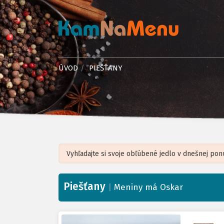
ÚVOD
PIEŠŤANY
Piešťany
+
|
Meniny má Oskar
−