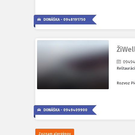
DONÁŠKA -
0948191750
ŽiWel
09494
Reštaurác
Rozvoz Pie
DONÁŠKA -
0949409900
Zoznam alergénov